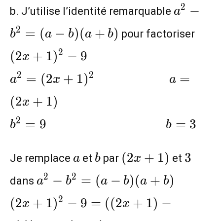
a^{2}-
2
−
b. J’utilise l’identité remarquable
a
b^{2}=
(2x
2
=
(
−
)
(
+
)
pour factoriser
b
a
b
a
b
(a-b)
\hs
(a+b)
2
(
2
+
1
)
−
9
x
(2x
2
2
=
(
2
+
1
)
=
a
x
a
(
2
+
1
)
x
2
=
9
=
3
b
b
a
b
(2x+1)
3
(
2
+
1
)
3
Je remplace
et
par
et
a
b
x
a^{2}-b^{2}=(a-b)(a+b)\\
2
2
−
=
(
−
)
(
+
)
dans
a
b
a
b
a
b
(2x+1)^{2}-9=((2x+1)-3)
2
(
2
+
1
)
−
9
=
(
(
2
+
1
)
−
x
x
((2x+1)+3)\\\hspace{2.1cm}