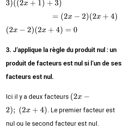
(2x-2)(2x+4)\\(2x-2)(2x+4)=
3
)
(
(
2
+
1
)
+
3
)
x
=
(
2
−
2
)
(
2
+
4
)
x
x
(
2
−
2
)
(
2
+
4
)
=
0
x
x
3. J’applique la règle du produit nul : un
produit de facteurs est nul si l’un de ses
facteurs est nul.
(2x-2)
(
2
−
Ici il y a deux facteurs
x
;
2
)
;
(
2
+
4
)
. Le premier facteur est
x
(2x+4)
nul ou le second facteur est nul.