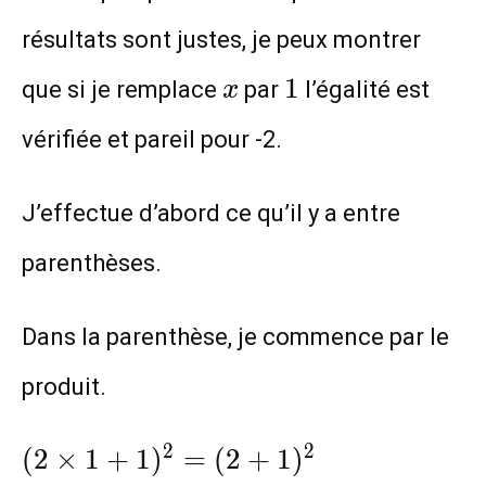
résultats sont justes, je peux montrer
x
1
1
que si je remplace
par
l’égalité est
x
vérifiée et pareil pour -2.
J’effectue d’abord ce qu’il y a entre
parenthèses.
Dans la parenthèse, je commence par le
produit.
({2}\times{1}+1)^{2}=
2
2
(
2
×
1
+
1
)
=
(
2
+
1
)