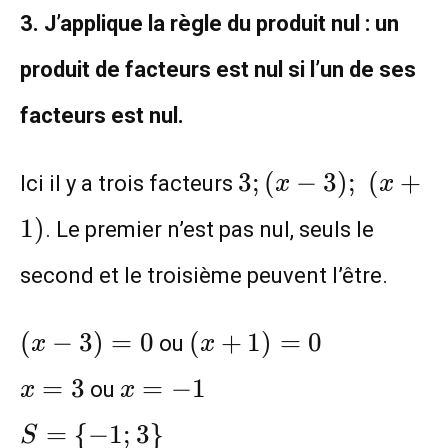
3. J’applique la règle du produit nul : un
produit de facteurs est nul si l’un de ses
facteurs est nul.
3 ; (x-
3
;
(
−
3
)
;
(
+
Ici il y a trois facteurs
x
x
3) ;
1
)
. Le premier n’est pas nul, seuls le
(x+1)
second et le troisième peuvent l’être.
(x-
(x+1)=0\\x=3
(
−
3
)
=
0
(
+
1
)
=
0
ou
x
x
3)=0
x=-1\\S=\
=
3
=
−
1
ou
x
x
{-1;3\}
=
{
−
1
;
3
}
S