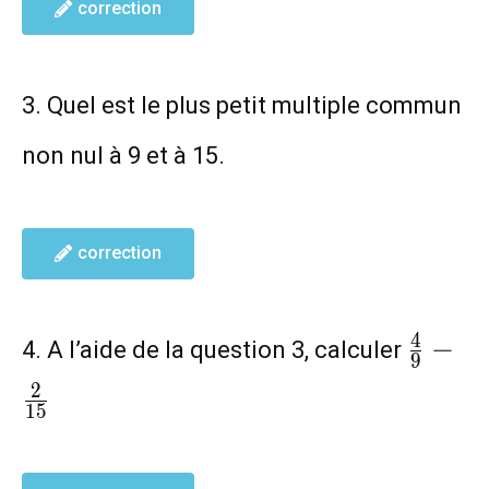
correction
3. Quel est le plus petit multiple commun
non nul à 9 et à 15.
correction
\frac
4
−
4. A l’aide de la question 3, calculer
9
{9}-
2
\frac
1
5
{15}