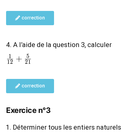
correction
\frac{
4. A l’aide de la question 3, calculer
{12}+
1
5
+
{21}
1
2
2
1
correction
Exercice n°3
Déterminer tous les entiers naturels