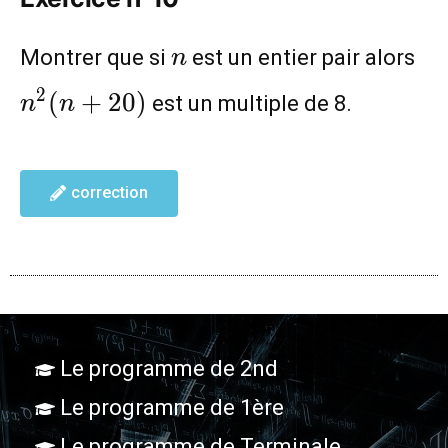
n
n^
Montrer que si
est un entier pair alors
n
2
(
+
2
0
)
est un multiple de 8.
n
n
correction
Le programme de 2nd
Le programme de 1ère
Le programme de Terminale