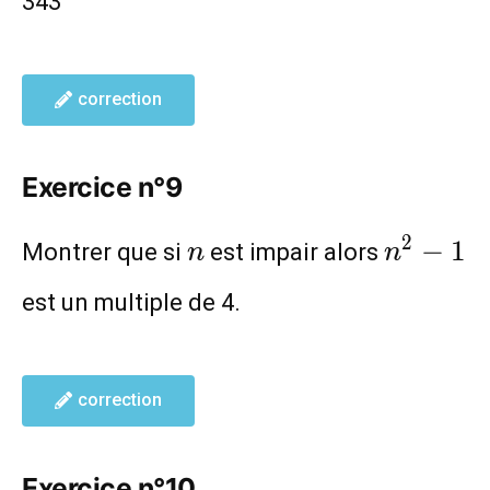
343
correction
Exercice n°9
n
n^2-
2
−
1
Montrer que si
est impair alors
n
n
1
est un multiple de 4.
correction
Exercice n°10