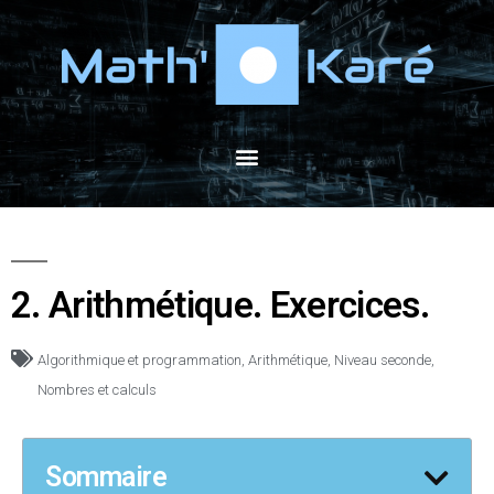
2. Arithmétique. Exercices.
Algorithmique et programmation
,
Arithmétique
,
Niveau seconde
,
Nombres et calculs
Sommaire