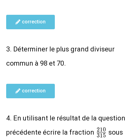
correction
3. Déterminer le plus grand diviseur
commun à 98 et 70.
correction
4. En utilisant le résultat de la question
\frac{210}
2
1
0
précédente écrire la fraction
sous
3
1
5