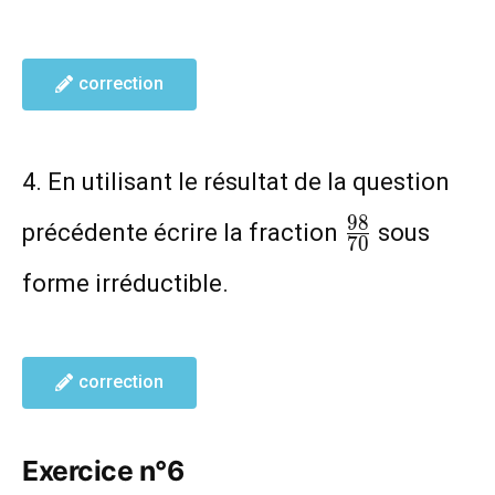
correction
4. En utilisant le résultat de la question
\frac{98}
9
8
précédente écrire la fraction
sous
7
0
{70}
forme irréductible.
correction
Exercice n°6