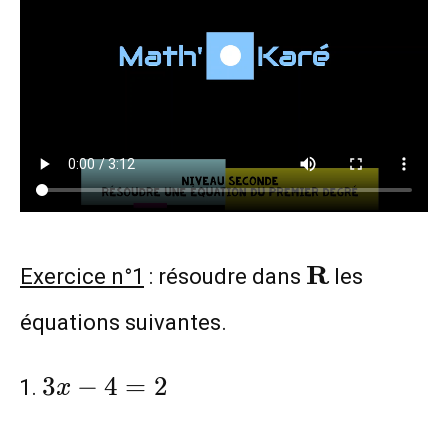
\mathbf{R
R
Exercice n°1
: résoudre dans
les
équations suivantes.
3x-
3
−
4
=
2
x
4=2