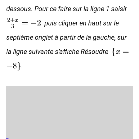
\f
dessous. Pour ce faire sur la ligne 1 saisir
{3
2
+
=
−
2
x
puis cliquer en haut sur le
3
septième onglet à partir de la gauche, sur
\
{
=
la ligne suivante s’affiche Résoudre
x
{x=-8\
−
8
}
.