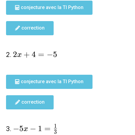
conjecture avec la TI Python
correction
2x+4=-5
2
+
4
=
−
5
2.
x
conjecture avec la TI Python
correction
-5x-
1
−
5
−
1
=
3.
x
3