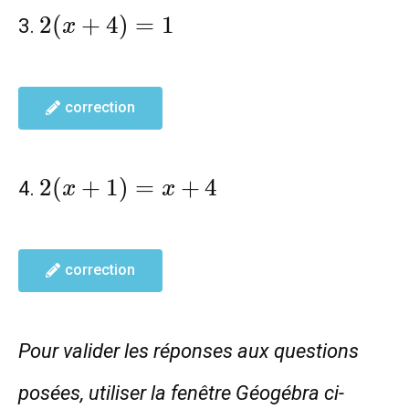
2(x+4)=1
2
(
+
4
)
=
1
3.
x
correction
2(x+1)=x+4
2
(
+
1
)
=
+
4
4.
x
x
correction
Pour valider les réponses aux questions
posées, utiliser la fenêtre Géogébra ci-