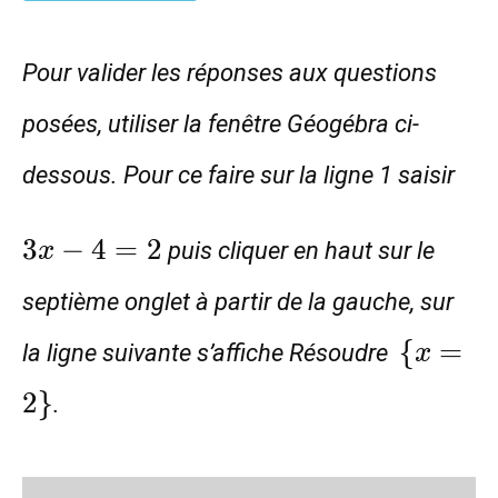
Pour valider les réponses aux questions
posées, utiliser la fenêtre Géogébra ci-
dessous. Pour ce faire sur la ligne 1 saisir
3x-
3
−
4
=
2
puis cliquer en haut sur le
x
4=2
septième onglet à partir de la gauche, sur
\
{
=
la ligne suivante s’affiche Résoudre
x
{x=2\
2
}
.