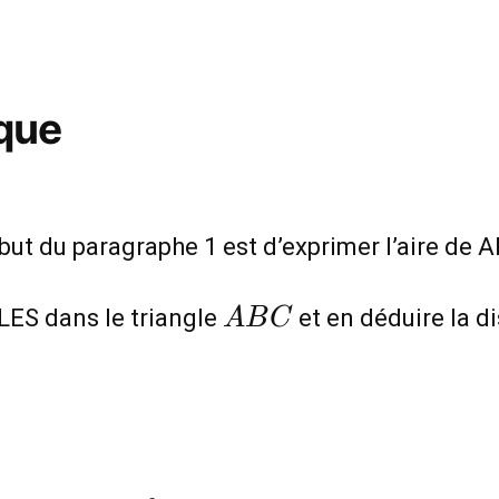
ique
e but du paragraphe 1 est d’exprimer l’aire d
ABC
LES dans le triangle
et en déduire la d
A
B
C