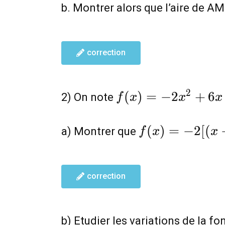
b. Montrer alors que l’aire de 
correction
f(x)=-2x^{2}+6x
2
(
)
=
−
2
+
6
2) On note
f
x
x
x
f(x)=-2[(x-
(
)
=
−
2
[
(
a) Montrer que
f
x
x
\frac{3}
{2})^{2}-
\frac{9}
correction
{4}]
b) Etudier les variations de la f