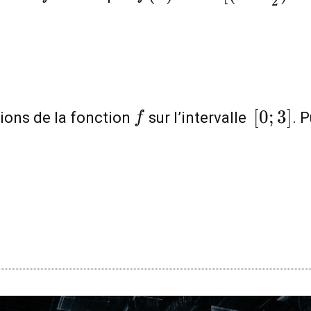
2
\frac{3}
{2})^{2}-
\frac{9}
{4}]
f
[0;3]
[
0
;
3
]
tions de la fonction
sur l’intervalle
. 
f