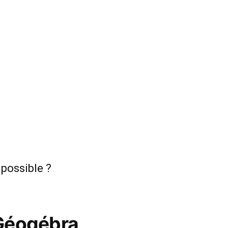
 possible ?
l Géogébra