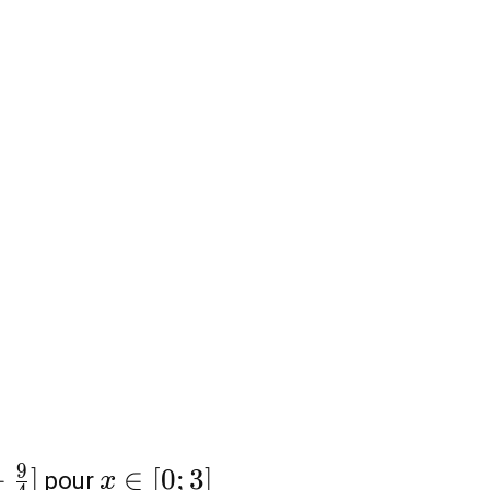
x\in
9
−
]
∈
[
0
;
3
]
pour
x