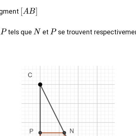
3
6
[AB]
[
]
segment
A
B
P
N
P
tels que
et
se trouvent respectiveme
P
N
P