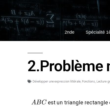
2nde
Spécialité 1
2.Problème 
Développer une expression littérale
,
Fonctions
,
Lecture g
ABC
est un triangle rectangle
A
B
C