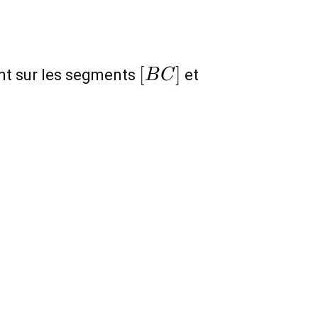
[BC]
[AC]
[
]
nt sur les segments
et
B
C