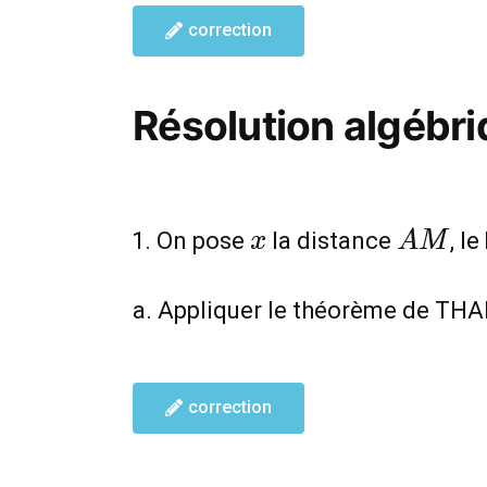
correction
Résolution algébr
x
AM
On pose
la distance
, l
x
A
M
a. Appliquer le théorème de THA
correction