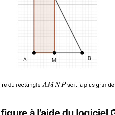
AMNP
aire du rectangle
soit la plus grande
A
M
N
P
figure à l’aide du logicie