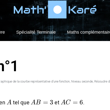
ère
Spécialité Terminale
Maths complémentair
n°1
raphique de la courbe représentative d’une fonction
,
Niveau seconde
,
Résoudre d
A
AB
AC
=
3
=
6
 en
tel que
et
.
A
A
B
A
C
=
=