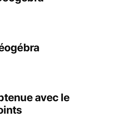
Géogébra
obtenue avec le
oints