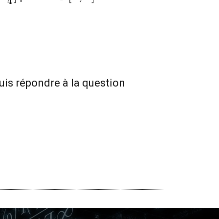
4
[0;3]
Puis répondre à la question