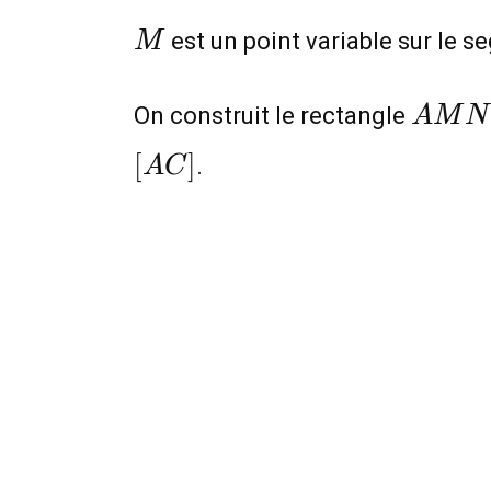
M
est un point variable sur le 
M
AMN
On construit le rectangle
A
M
N
[
]
.
A
C