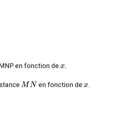
x
e AMNP en fonction de
.
x
MN
x
istance
en fonction de
.
M
N
x