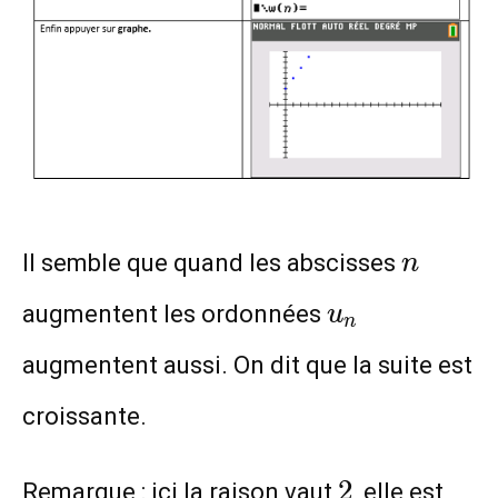
n
Il semble que quand les abscisses
n
u_n
augmentent les ordonnées
u
n
augmentent aussi. On dit que la suite est
croissante.
2
2
Remarque : ici la raison vaut
, elle est