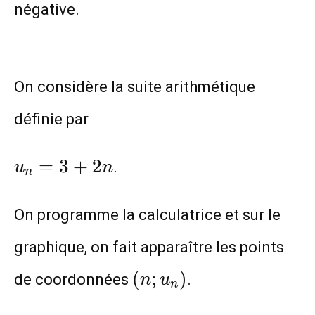
négative.
On considère la suite arithmétique
définie par
u_n=3+2n
=
3
+
2
.
u
n
n
On programme la calculatrice et sur le
graphique, on fait apparaître les points
(n;u_n)
(
;
)
de coordonnées
.
n
u
n