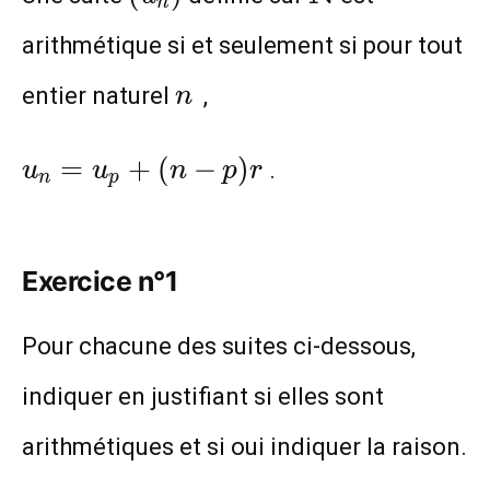
n
arithmétique si et seulement si pour tout
n
entier naturel
,
n
u_n=u_p+
=
+
(
−
)
.
u
u
n
p
r
n
p
(n-p)r
Exercice n°1
Pour chacune des suites ci-dessous,
indiquer en justifiant si elles sont
arithmétiques et si oui indiquer la raison.