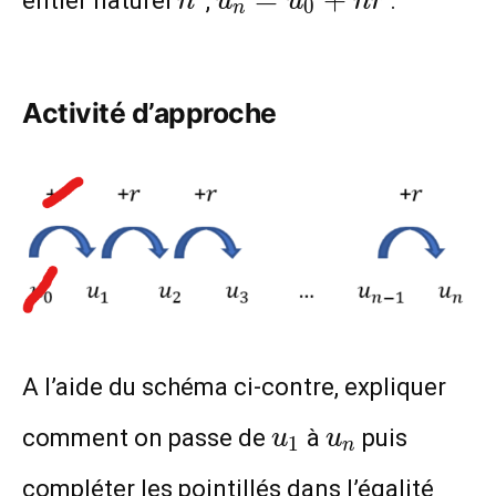
entier naturel
,
.
n
u
u
n
r
0
n
Activité d’approche
A l’aide du schéma ci-contre, expliquer
u_1
u_n
comment on passe de
à
puis
u
u
1
n
compléter les pointillés dans l’égalité