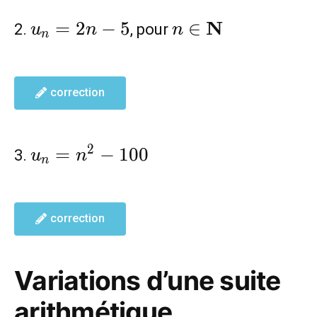
u_{n}=2n-
n \in
N
=
2
−
5
∈
2.
, pour
u
n
n
n
5
\mathbf{N}
correction
u_{n}=n^2-
2
=
−
1
0
0
3.
u
n
n
100
correction
Variations d’une suite
arithmétique