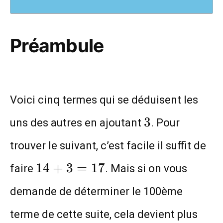
Préambule
Voici cinq termes qui se déduisent les
3
3
uns des autres en ajoutant
. Pour
trouver le suivant, c’est facile il suffit de
14+3=17
1
4
+
3
=
1
7
faire
. Mais si on vous
demande de déterminer le 100ème
terme de cette suite, cela devient plus