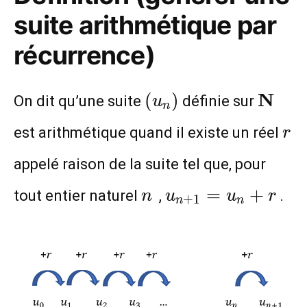
suite arithmétique par
récurrence)
(u_n)
\mat
N
(
)
On dit qu’une suite
définie sur
u
n
r
est arithmétique quand il existe un réel
r
appelé raison de la suite tel que, pour
n
u_{n+1}=u_n+r
=
+
tout entier naturel
,
.
n
u
u
r
+
1
n
n