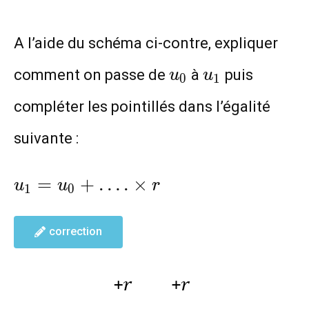
A l’aide du schéma ci-contre, expliquer
u_0
u_1
comment on passe de
à
puis
u
u
0
1
compléter les pointillés dans l’égalité
suivante :
u_1=u_0+
=
+
…
.
×
u
u
r
1
0
….\times
r
correction