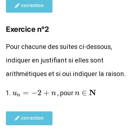
correction
Exercice n°2
Pour chacune des suites ci-dessous,
indiquer en justifiant si elles sont
arithmétiques et si oui indiquer la raison.
u_{n}=-2+n
n \in
N
=
−
2
+
∈
, pour
u
n
n
n
\mathbf{N}
correction