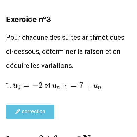
Exercice n°3
Pour chacune des suites arithmétiques
ci-dessous, déterminer la raison et en
déduire les variations.
u_0=-2
u_{n+1}=7+u_{n}
=
−
2
=
7
+
et
u
u
u
0
+
1
n
n
correction
u_{n}=-2+6n
n \in