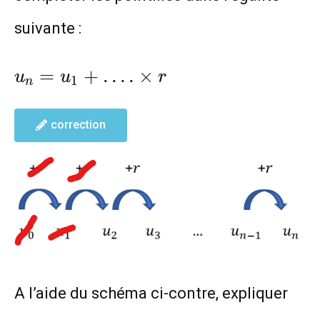
suivante :
u_n=u_1+
=
+
…
.
×
u
u
r
1
n
….\times
r
correction
A l’aide du schéma ci-contre, expliquer