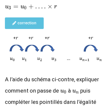
u_3=u_0+
=
+
…
.
×
u
u
r
3
0
….\times
r
correction
A l’aide du schéma ci-contre, expliquer
u_0
u_n
comment on passe de
à
puis
u
u
0
n
compléter les pointillés dans l’égalité