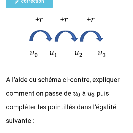
correction
A l’aide du schéma ci-contre, expliquer
u_0
u_3
comment on passe de
à
puis
u
u
0
3
compléter les pointillés dans l’égalité
suivante :