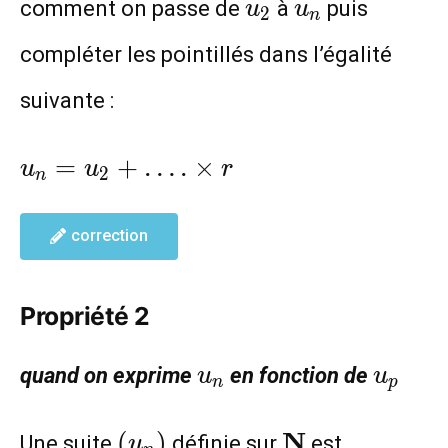
u_2
u_n
comment on passe de
à
puis
u
u
2
n
compléter les pointillés dans l’égalité
suivante :
u_n=u_2+
=
+
…
.
×
u
u
r
2
n
….\times
r
correction
Propriété 2
u_n
u_p
quand on exprime
en fonction de
u
u
n
p
(u_n)
\mathbf{N}
N
(
)
Une suite
définie sur
est
u