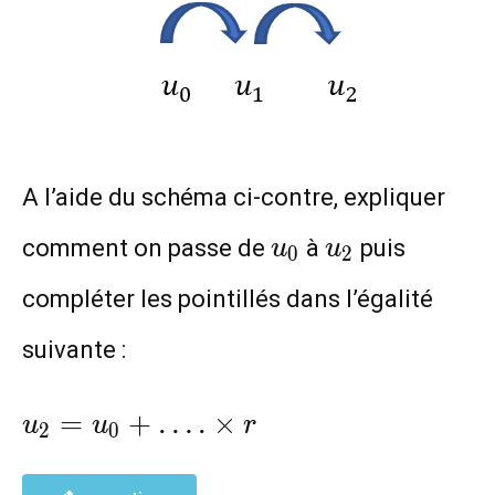
A l’aide du schéma ci-contre, expliquer
u_0
u_2
comment on passe de
à
puis
u
u
0
2
compléter les pointillés dans l’égalité
suivante :
u_2=u_0+
=
+
…
.
×
u
u
r
2
0
….\times
r