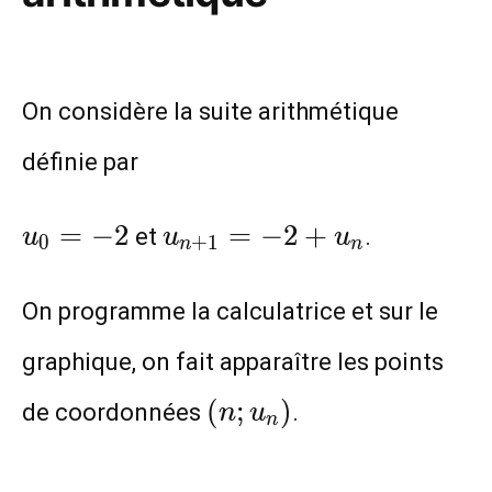
On considère la suite arithmétique
définie par
u_0=-2
u_{n+1}=-2+u_{n}
=
−
2
=
−
2
+
et
.
u
u
u
0
+
1
n
n
On programme la calculatrice et sur le
graphique, on fait apparaître les points
(n;u_n)
(
;
)
de coordonnées
.
n
u
n