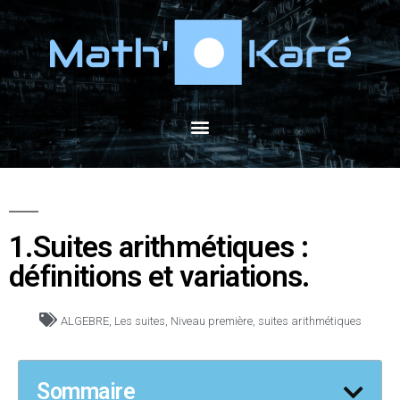
1.Suites arithmétiques :
définitions et variations.
ALGEBRE
,
Les suites
,
Niveau première
,
suites arithmétiques
Sommaire