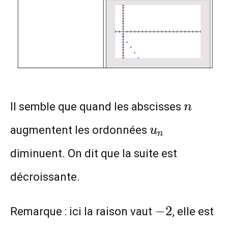
n
Il semble que quand les abscisses
n
u_n
augmentent les ordonnées
u
n
diminuent. On dit que la suite est
décroissante.
-2
−
2
Remarque : ici la raison vaut
, elle est