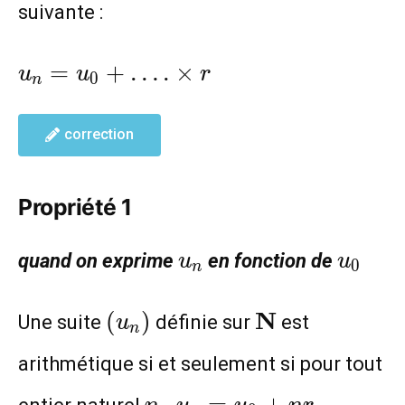
suivante :
u_n=u_0+
=
+
…
.
×
u
u
r
0
n
….\times
r
correction
Propriété 1
u_n
u_0
quand on exprime
en fonction de
u
u
0
n
(u_n)
\mathbf{N}
N
(
)
Une suite
définie sur
est
u
n
arithmétique si et seulement si pour tout
n
u_n=u_0+nr
=
+