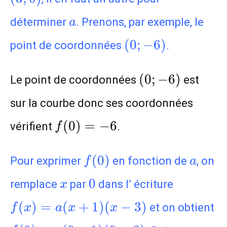
a
déterminer
.
Prenons, par exemple, le
a
(0;-6)
(
0
;
−
6
)
point de coordonnées
.
(0;-6)
(
0
;
−
6
)
Le point de coordonnées
est
sur la courbe donc ses coordonnées
f(0)=-6
(
0
)
=
−
6
vérifient
.
f
f(0)
a
(
0
)
Pour exprimer
en fonction de
, on
f
a
x
0
f(x)=a(
0
remplace
par
dans l’ écriture
x
(x-3)
(
)
=
(
+
1
)
(
−
3
)
et on obtient
f
x
a
x
x