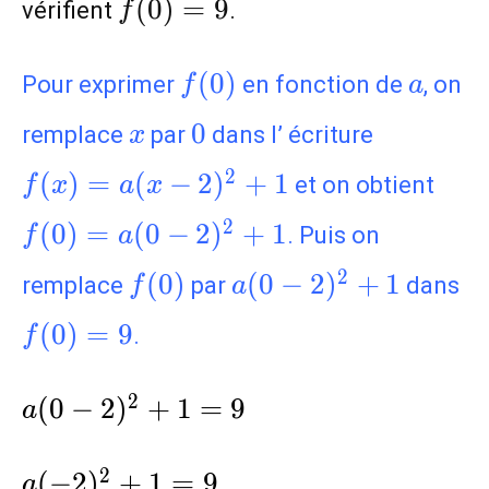
f(0)=9
(
0
)
=
9
vérifient
.
f
f(0)
a
(
0
)
Pour exprimer
en fonction de
, on
f
a
x
0
f(x)=a(x
0
remplace
par
dans l’ écriture
x
2)^2+1
f(0
2
(
)
=
(
−
2
)
+
1
et on obtient
f
x
a
x
2)^
2
(
0
)
=
(
0
−
2
)
+
1
. Puis on
f
a
f(0)
a(0-
f(
2
(
0
)
(
0
−
2
)
+
1
remplace
par
dans
f
a
2)^2+1
(
0
)
=
9
.
f
a(0-
2
(
0
−
2
)
+
1
=
9
a
2)^2+1=9
a(-2)^2+1=9
2
(
−
2
)
+
1
=
9
a