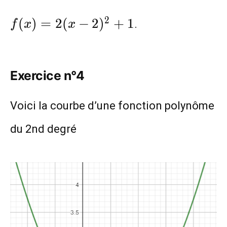
f(x)=2(x-
2
(
)
=
2
(
−
2
)
+
1
.
f
x
x
2)^2+1
Exercice n°4
Voici la courbe d’une fonction polynôme
du 2nd degré