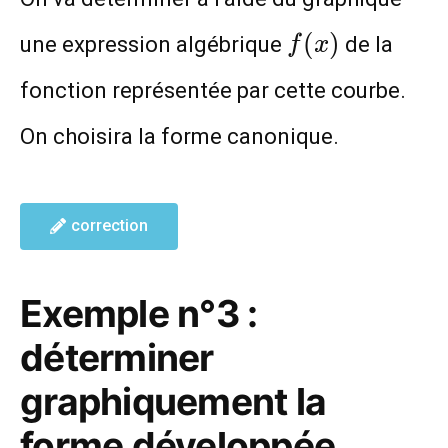
f(x)
(
)
une expression algébrique
de la
f
x
fonction représentée par cette courbe.
On choisira la forme canonique.
correction
Exemple n°3 :
déterminer
graphiquement la
forme développée