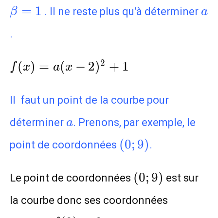
\beta=1
a
=
1
. Il ne reste plus qu’à déterminer
β
a
.
f(x)=a(x-
2
(
)
=
(
−
2
)
+
1
f
x
a
x
2)^2+1
Il faut un point de la courbe pour
a
déterminer
.
Prenons, par exemple, le
a
(0;9)
(
0
;
9
)
point de coordonnées
.
(0;9)
(
0
;
9
)
Le point de coordonnées
est sur
la courbe donc ses coordonnées