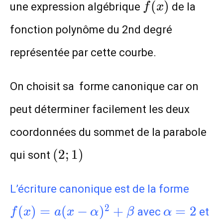
f(x)
(
)
une expression algébrique
de la
f
x
fonction polynôme du 2nd degré
représentée par cette courbe.
On choisit sa forme canonique car on
peut déterminer facilement les deux
coordonnées du sommet de la parabole
(2;1)
(
2
;
1
)
qui sont
f(x)=
L’écriture canonique est de la forme
\alp
\alpha=2
2
(
)
=
(
−
)
+
=
2
avec
et
f
x
a
x
α
β
α