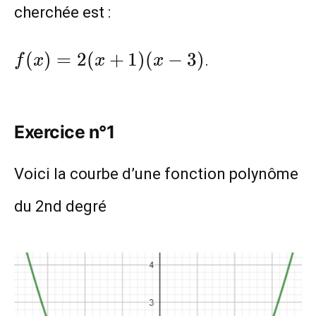
cherchée est :
f(x)=2(x+1)
(
)
=
2
(
+
1
)
(
−
3
)
.
f
x
x
x
(x-3)
Exercice n°1
Voici la courbe d’une fonction polynôme
du 2nd degré