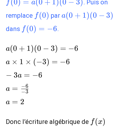
f(0)=a(0+1)
(
0
)
=
(
0
+
1
)
(
0
−
3
)
. Puis on
f
a
(0-3)
f(0)
a(0+1)
(
0
)
(
0
+
1
)
(
0
−
3
)
remplace
par
f
a
(0-3)
f(0)=-6
(
0
)
=
−
6
dans
.
f
a(0+1)(0-
(
0
+
1
)
(
0
−
3
)
=
−
6
a
3)=-6\\a\times1\times(-3)=-6\\-3
×
1
×
(
−
3
)
=
−
6
a
{-3}\\a=2
−
3
=
−
6
a
−
6
=
a
−
3
=
2
a
f(x)
(
)
Donc l’écriture algébrique de
f
x