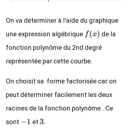
On va déterminer à l’aide du graphique
f(x)
(
)
une expression algébrique
de la
f
x
fonction polynôme du 2nd degré
représentée par cette courbe.
On choisit sa forme factorisée car on
peut déterminer facilement les deux
racines de la fonction polynôme . Ce
-1
3
−
1
3
sont
et
.