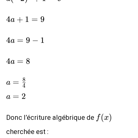
4a+1=9
4
+
1
=
9
a
4a=9-
4
=
9
−
1
a
1
4a=8
4
=
8
a
a=\frac{8}
8
=
a
4
{4}\\a=2
=
2
a
f(x)
(
)
Donc l’écriture algébrique de
f
x
cherchée est :