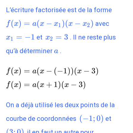
f(x)=
L’écriture factorisée est de la forme
x_1)(
x_1=-
(
)
=
(
−
)
(
−
)
avec
f
x
a
x
x
x
x
x_2)
1
2
x_2=3
=
−
1
=
3
et
. Il ne reste plus
x
x
1
2
a
qu’à déterminer
.
a
f(x)=a(x-(-1))(x-
(
)
=
(
−
(
−
1
)
)
(
−
3
)
f
x
a
x
x
3)\\f(x)=a(x+1)
(
)
=
(
+
1
)
(
−
3
)
f
x
a
x
x
(x-3)
On a déjà utilisé les deux points de la
(-1;0)
(3;0)
(
−
1
;
0
)
courbe de coordonnées
et
(
3
;
0
)
, il en faut un autre pour