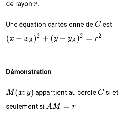
r
de rayon
.
r
C
(x-x_
Une équation cartésienne de
est
C
(y-
2
2
2
(
−
)
+
(
−
)
=
.
x
x
y
y
r
y_A)^
A
A
Démonstration
M(x;y)
C
(
;
)
appartient au cercle
si et
M
x
y
C
AM=r
=
seulement si
A
M
r
\hspace{6.5cm}AM^2=r^2