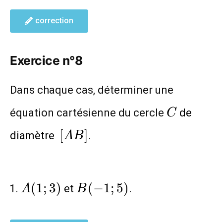
correction
Exercice n°8
Dans chaque cas, déterminer une
C
équation cartésienne du cercle
de
C
[AB]
[
]
diamètre
.
A
B
A(1;3)
B(-1;5)
(
1
;
3
)
(
−
1
;
5
)
et
.
A
B