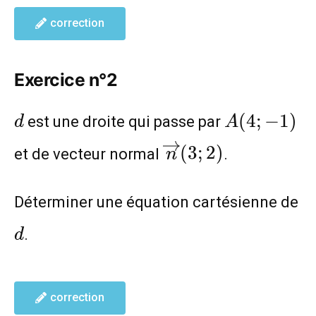
correction
Exercice n°2
d
A(4;-1)
(
4
;
−
1
)
est une droite qui passe par
d
A
\overrightarrow{
(
3
;
2
)
et de vecteur normal
.
n
(3;2)
d
Déterminer une équation cartésienne de
.
d
correction