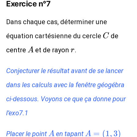
Exercice n°7
Dans chaque cas, déterminer une
C
équation cartésienne du cercle
de
C
A
r
centre
et de rayon
.
A
r
Conjecturer le résultat avant de se lancer
dans les calculs avec la fenêtre géogébra
ci-dessous. Voyons ce que ça donne pour
l’exo7.1
A
A=
=
(
1
,
3
)
Placer le point
en tapant
A
A