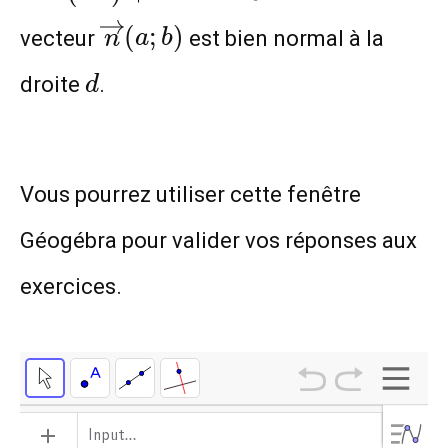
\overrightarrow{n}
(
;
)
vecteur
est bien normal à la
n
a
b
(a;b)
d
droite
.
d
Vous pourrez utiliser cette fenêtre
Géogébra pour valider vos réponses aux
exercices.