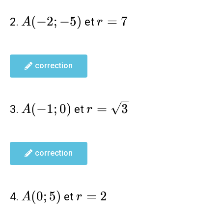
A(-2;-5)
r=7
(
−
2
;
−
5
)
=
7
2.
et
A
r
correction
A(-1;0)
r=\sqrt{3}
(
−
1
;
0
)
=
3
3.
et
A
r
correction
A(0;5)
r=2
(
0
;
5
)
=
2
4.
et
A
r