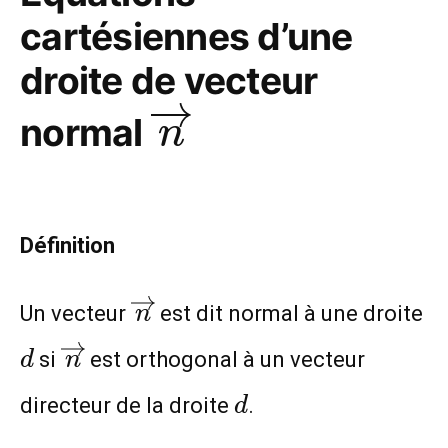
cartésiennes d’une
droite de vecteur
\overrightarro
normal
n
Définition
\overrightarrow{n}
d
Un vecteur
est dit normal à une droite
n
\overrightarrow{n}
si
est orthogonal à un vecteur
d
n
d
directeur de la droite
.
d