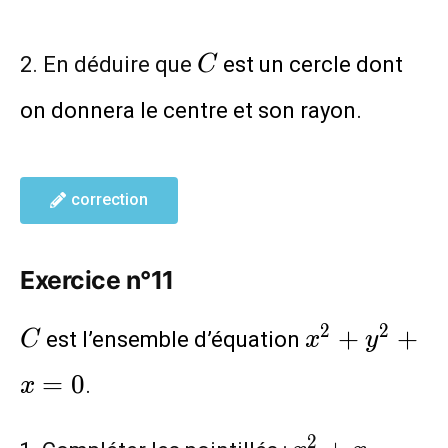
C
2. En déduire que
est un cercle dont
C
on donnera le centre et son rayon.
correction
Exercice n°11
C
x^2+y^2+
2
2
+
+
est l’ensemble d’équation
C
x
y
=
0
.
x
x^2+x=
2