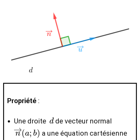
Propriété
:
d
\overr
Une droite
de vecteur normal
d
(a;b)
(
;
)
a une équation cartésienne
n
a
b