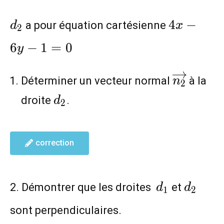
(3;2)
d_2
4x-
4
−
a pour équation cartésienne
d
x
2
6y-
6
−
1
=
0
y
1=0
\overri
Déterminer un vecteur normal
à la
n
2
d_2
droite
.
d
2
correction
d_1
d_2
2. Démontrer que les droites
et
d
d
1
2
sont perpendiculaires.