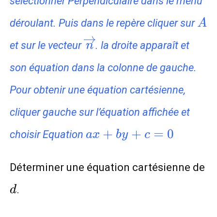
sélectionner Perpendiculaire dans le menu
A
déroulant. Puis dans le repère cliquer sur
A
\overrightarrow{n}
et sur le vecteur
. la droite apparaît et
n
son équation dans la colonne de gauche.
Pour obtenir une équation cartésienne,
cliquer gauche sur l’équation affichée et
ax+by+c=0
+
+
=
0
choisir Equation
a
x
b
y
c
d
Déterminer une équation cartésienne de
.
d