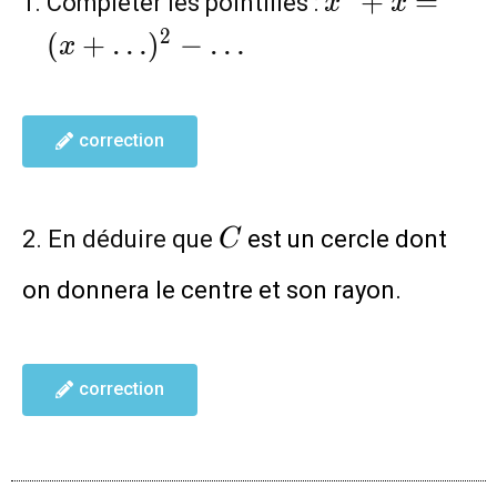
+
=
Compléter les pointillés :
x
x
(x+
2
(
+
…
)
−
…
x
…)^2-
…
correction
C
2. En déduire que
est un cercle dont
C
on donnera le centre et son rayon.
correction