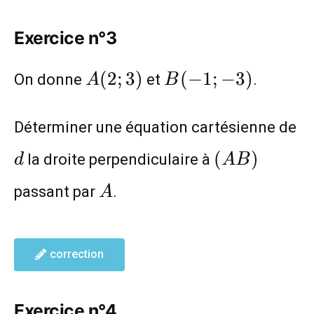
Exercice n°3
A(2;3)
B(-1;-3)
(
2
;
3
)
(
−
1
;
−
3
)
On donne
et
.
A
B
d
Déterminer une équation cartésienne de
(AB)
(
)
la droite perpendiculaire à
d
A
B
A
passant par
.
A
correction
Exercice n°4