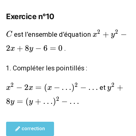
Exercice n°10
C
x^2+y^2-
2
2
+
−
est l’ensemble d’équation
C
x
y
2x+8y-
2
+
8
−
6
=
0
.
x
y
6=0
Compléter les pointillés :
x^2-
y^2+8
2
2
2
−
2
=
(
−
…
)
−
…
+
et
x
x
x
y
2x=
(y+
2
8
=
(
+
…
)
−
…
y
y
(x-
…)^2-
…)^2-
…
correction