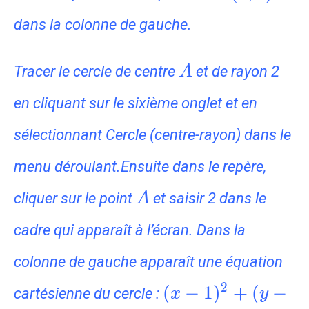
(1,3)
dans la colonne de gauche.
A
Tracer le cercle de centre
et de rayon 2
A
en cliquant sur le sixième onglet et en
sélectionnant Cercle (centre-rayon) dans le
menu déroulant.Ensuite dans le repère,
A
cliquer sur le point
et saisir 2 dans le
A
cadre qui apparaît à l’écran. Dans la
colonne de gauche apparaît une équation
(x-
2
(
−
1
)
+
(
−
cartésienne du cercle :
x
y