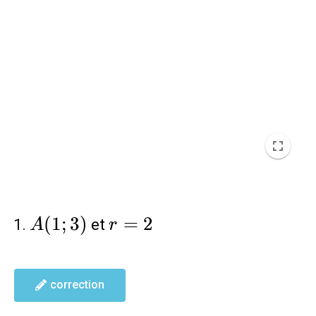
A(1;3)
r=2
(
1
;
3
)
=
2
et
A
r
correction