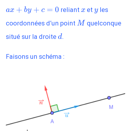
ax+by+c=0
x
y
+
+
=
0
reliant
et
les
a
x
b
y
c
x
y
M
coordonnées d’un point
quelconque
M
d
situé sur la droite
.
d
Faisons un schéma :