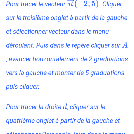
\overrightarrow{n
(
−
2
;
5
)
Pour tracer le vecteur
. Cliquer
n
(-2;5)
sur le troisième onglet à partir de la gauche
et sélectionner vecteur dans le menu
A
déroulant. Puis dans le repère cliquer sur
A
, avancer horizontalement de 2 graduations
vers la gauche et monter de 5 graduations
puis cliquer.
d
Pour tracer la droite
, cliquer sur le
d
quatrième onglet à partir de la gauche et