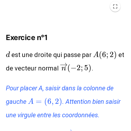
Exercice n°1
d
A(6;2)
(
6
;
2
)
est une droite qui passe par
et
d
A
\overrightarrow{n}
(
−
2
;
5
)
de vecteur normal
.
n
(-2;5)
Pour placer A, saisir dans la colonne de
A=
=
(
6
,
2
)
gauche
. Attention bien saisir
A
(6,2)
une virgule entre les coordonnées.