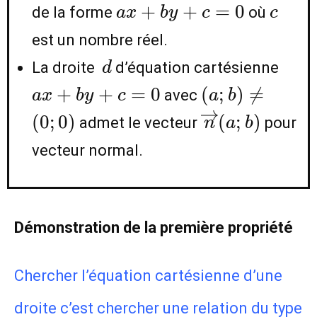
ax+by+c=0
c
+
+
=
0
de la forme
où
a
x
b
y
c
c
est un nombre réel.
d
ax+
La droite
d’équation cartésienne
d
(a;b)\ne
+
+
=
0
(
;
)

=
avec
a
x
b
y
c
a
b
(0;0)
\overrightar
(
0
;
0
)
(
;
)
admet le vecteur
pour
n
a
b
(a;b)
vecteur normal.
Démonstration de la première propriété
Chercher l’équation cartésienne d’une
droite c’est chercher une relation du type