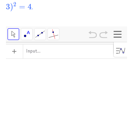
1)^2+
2
3
)
=
4
.
(y-
3)^2=4