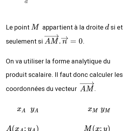
M
d
Le point
appartient à la droite
si et
M
d
\overrightarrow{AM}.\
.
=
0
seulement si
.
A
M
n
On va utiliser la forme analytique du
produit scalaire. Il faut donc calculer les
\overrightar
coordonnées du vecteur
.
A
M
\hspace{0.5cm}x_{A}\hspace{0.2
x
y
x
y
A
A
M
M
A(x_A;y_A)\hspace{2cm}M(x;y)
(
;
)
(
;
)
A
x
y
M
x
y
A
A