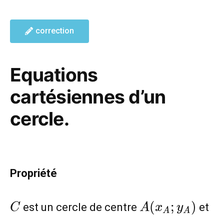
correction
Equations
cartésiennes d’un
cercle.
Propriété
C
A(x_A;y_A)
(
;
)
est un cercle de centre
et
C
A
x
y
A
A