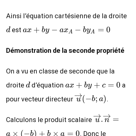
d
Ainsi l’équation cartésienne de la droite
ax+by-
+
−
−
=
0
est
d
a
x
b
y
a
x
b
y
A
A
ax_A-
by_A=0
Démonstration de la seconde propriété
On a vu en classe de seconde que la
d
ax+by+c=0
+
+
=
0
droite
d’équation
a
d
a
x
b
y
c
\overrightarrow
(
−
;
)
pour vecteur directeur
.
u
b
a
(-b;a)
\overright
.
=
Calculons le produit scalaire
u
n
b)+b\times
×
(
−
)
+
×
=
0
. Donc le
a
b
b
a