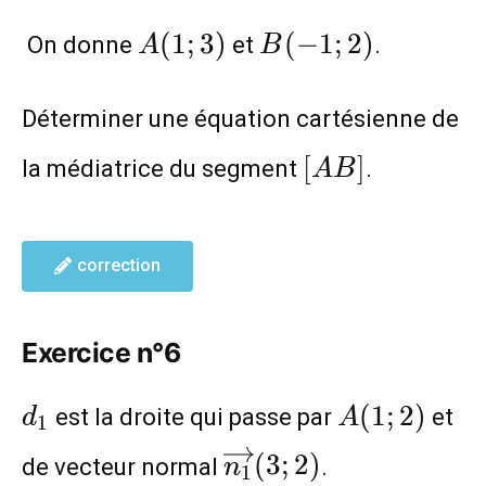
A(1;3)
B(-1;2)
(
1
;
3
)
(
−
1
;
2
)
On donne
et
.
A
B
Déterminer une équation cartésienne de
[AB]
[
]
la médiatrice du segment
.
A
B
correction
Exercice n°6
d_1
A(1;2)
(
1
;
2
)
est la droite qui passe par
et
d
A
1
\overrightarrow{n_
(
3
;
2
)
de vecteur normal
.
n
1