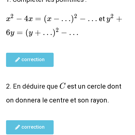
x^2-
y^2+6
2
2
2
−
4
=
(
−
…
)
−
…
+
et
x
x
x
y
4x=
(y+
2
6
=
(
+
…
)
−
…
y
y
(x-
…)^2-
…)^2-
…
correction
C
2. En déduire que
est un cercle dont
C
on donnera le centre et son rayon.
correction