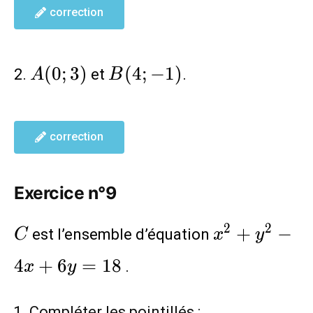
correction
A(0;3)
B(4;-1)
(
0
;
3
)
(
4
;
−
1
)
2.
et
.
A
B
correction
Exercice n°9
C
x^2+y^2-
2
2
+
−
est l’ensemble d’équation
C
x
y
4x+6y=18
4
+
6
=
1
8
.
x
y
Compléter les pointillés :