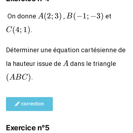
A(2;3)
B(-1;-3)
C(4;1
(
2
;
3
)
(
−
1
;
−
3
)
On donne
,
et
A
B
(
4
;
1
)
.
C
Déterminer une équation cartésienne de
A
(AB
la hauteur issue de
dans le triangle
A
(
)
.
A
B
C
correction
Exercice n°5