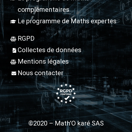
complémentaires
Le programme de Maths expertes
RGPD
Collectes de données
Mentions légales
Nous contacter
©2020 – Math’O karé SAS