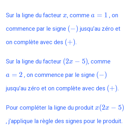
x
a=1
=
1
Sur la ligne du facteur
, comme
, on
x
a
(-)
(
−
)
commence par le signe
jusqu’au zéro et
(+)
(
+
)
on complète avec des
.
(2x-
a=2
(
2
−
5
)
Sur la ligne du facteur
, comme
x
5)
(-)
=
2
(
−
)
, on commence par le signe
a
(+)
(
+
)
jusqu’au zéro et on complète avec des
.
x(2x-
(
2
−
5
)
Pour compléter la ligne du produit
x
x
5)
, j’applique la règle des signes pour le produit.