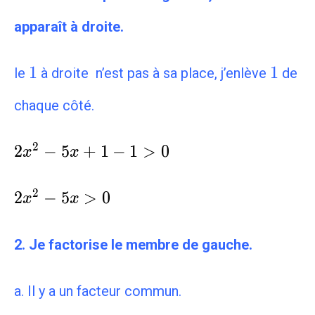
apparaît à droite.
1
1
1
1
le
à droite n’est pas à sa place, j’enlève
de
chaque côté.
2x^{2}-5x+1-
2
2
−
5
+
1
−
1
>
0
x
x
1 >0
2x^{2}-5x
2
2
−
5
>
0
x
x
>0
2. Je factorise le membre de gauche.
a. Il y a un facteur commun.