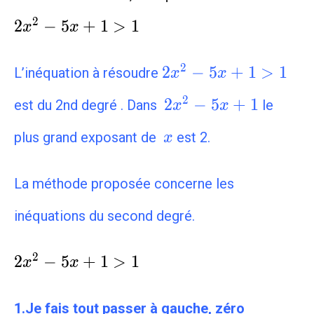
>1
2
2
−
5
+
1
>
1
x
x
2x^{2}-5x+1
2
2
−
5
+
1
>
1
L’inéquation à résoudre
x
x
>1
2x^{2}-5x+1
2
2
−
5
+
1
est du 2nd degré . Dans
le
x
x
x
plus grand exposant de
est 2.
x
La méthode proposée concerne les
inéquations du second degré.
2x^{2}-5x+1
2
2
−
5
+
1
>
1
x
x
>1
1.Je fais tout passer à gauche, zéro