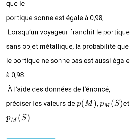
que le
portique sonne est égale à 0,98;
Lorsqu’un voyageur franchit le portique
sans objet métallique, la probabilité que
le portique ne sonne pas est aussi égale
à 0,98.
À l’aide des données de l’énoncé,
p(M)
p_M(S)
p_
(
)
(
)
préciser les valeurs de
,
et
p
M
p
S
M
(\
ˉ
(
)
p
S
ˉ
M