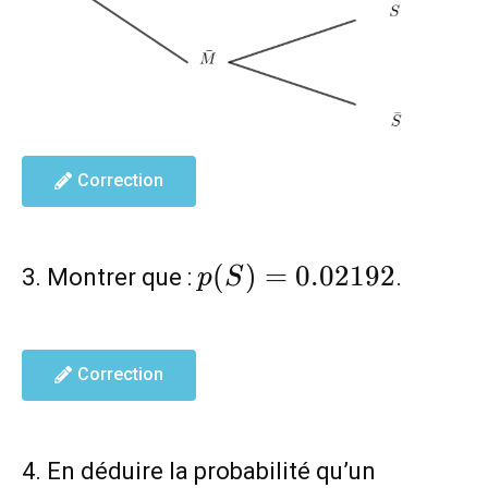
Correction
p(S)=0.02192
(
)
=
0
.
0
2
1
9
2
3. Montrer que :
.
p
S
Correction
4. En déduire la probabilité qu’un