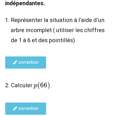
indépendantes.
Représenter la situation à l’aide d’un
arbre incomplet ( utiliser les chiffres
de 1 à 6 et des pointillés)
correction
p(66)
(
6
6
)
2. Calculer
.
p
correction