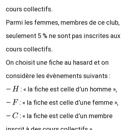
cours collectifs.
Parmi les femmes, membres de ce club,
seulement 5 % ne sont pas inscrites aux
cours collectifs.
On choisit une fiche au hasard et on
considère les évènements suivants :
H
—
: « la fiche est celle d’un homme »,
H
F
—
: « la fiche est celle d’une femme »,
F
C
—
: « la fiche est celle d’un membre
C
inscrit à des cours collectifs ».