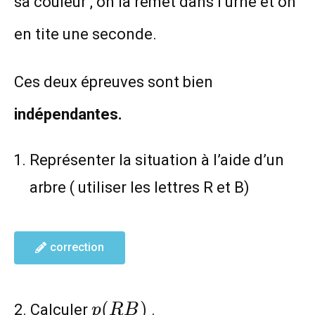
sa couleur , on la remet dans l’urne et on
en tite une seconde.
Ces deux épreuves sont bien
indépendantes.
Représenter la situation à l’aide d’un
arbre ( utiliser les lettres R et B)
correction
p(RB)
(
)
2. Calculer
.
p
R
B