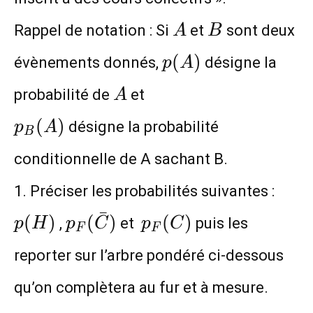
A
B
Rappel de notation : Si
et
sont deux
A
B
p(A)
(
)
évènements donnés,
désigne la
p
A
A
probabilité de
et
A
p_B(A)
(
)
désigne la probabilité
p
A
B
conditionnelle de A sachant B.
p(H
1. Préciser les probabilités suivantes :
ˉ
p_F(\bar{C})
p_F(C)
(
)
(
)
(
)
,
et
puis les
p
H
p
C
p
C
F
F
reporter sur l’arbre pondéré ci-dessous
qu’on complètera au fur et à mesure.