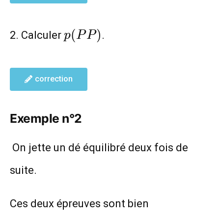
p(PP)
(
)
2. Calculer
.
p
P
P
correction
Exemple n°2
On jette un dé équilibré deux fois de
suite.
Ces deux épreuves sont bien