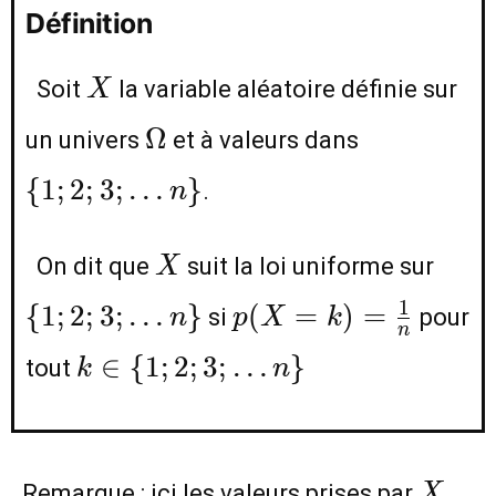
Définition
X
Soit
la variable aléatoire définie sur
X
\Omega
\
Ω
un univers
et à valeurs dans
{1;2;3;
{
1
;
2
;
3
;
…
}
.
n
…n\}
X
\
On dit que
suit la loi uniforme sur
X
{1;2
p(X=k)=\frac{1}
1
{
1
;
2
;
3
;
…
}
(
=
)
=
si
pour
n
p
X
k
…n
n
{n}
k \in \
∈
{
1
;
2
;
3
;
…
}
tout
k
n
{1;2;3;
…n\}
X
Remarque : ici les valeurs prises par
X