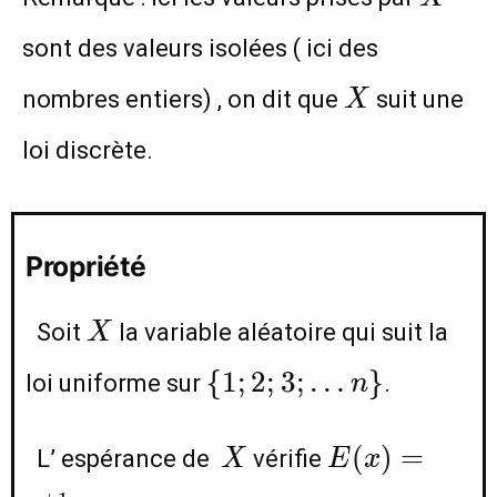
sont des valeurs isolées ( ici des
X
nombres entiers) , on dit que
suit une
X
loi discrète.
Propriété
X
Soit
la variable aléatoire qui suit la
X
\
{
1
;
2
;
3
;
…
}
loi uniforme sur
.
n
{1;2;3;
…n\}
X
E(x)=\frac
(
)
=
L’ espérance de
vérifie
X
E
x
{2}