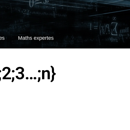
es
Maths expertes
;2;3…;n}