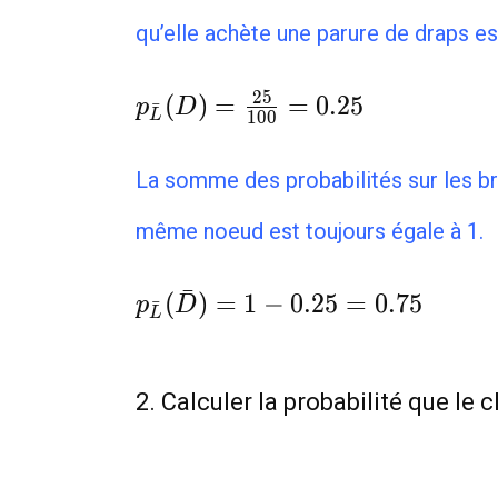
qu’elle achète une parure de draps e
p_{\bar L}
2
5
(
)
=
=
0
.
2
5
p
D
ˉ
1
0
0
L
(D)=\frac{25}
{100}=0.25
La somme des probabilités sur les br
même noeud est toujours égale à 1.
p_{\bar
ˉ
(
)
=
1
−
0
.
2
5
=
0
.
7
5
p
D
ˉ
L
L}(\bar
D)=1-
0.25=0.75
2. Calculer la probabilité que le 