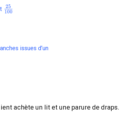
\frac{25}
2
5
st
1
0
0
{100}
anches issues d’un
client achète un lit et une parure de draps.