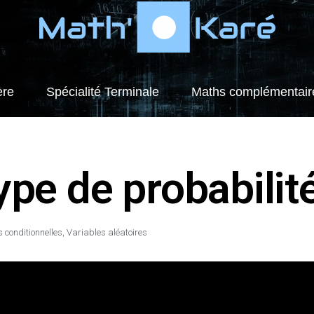
ère
Spécialité Terminale
Maths complémentair
ype de probabilit
s conditionnelles
,
Variables aléatoires