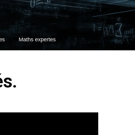
es
Maths expertes
és.