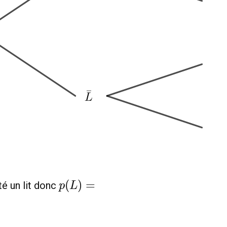
p(L)=\frac{40}
(
)
=
é un lit donc
p
L
{100}=0.4