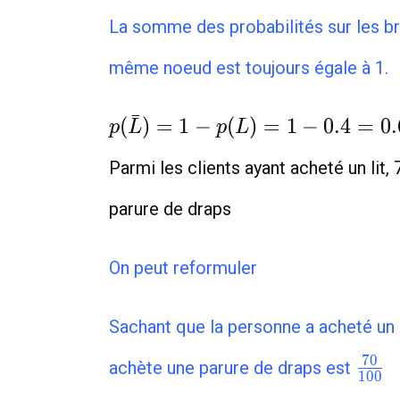
La somme des probabilités sur les br
même noeud est toujours égale à 1.
p(\bar
ˉ
(
)
=
1
−
(
)
=
1
−
0
.
4
=
0
.
p
L
p
L
L)=1-
Parmi les clients ayant acheté un lit,
p(L)=1-
0.4=0.6
parure de draps
On peut reformuler
Sachant que la
personne a acheté un li
\fra
7
0
achète une parure de draps est
1
0
0
{100