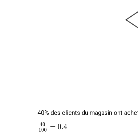
40% des clients du magasin ont achet
4
0
=
0
.
4
1
0
0