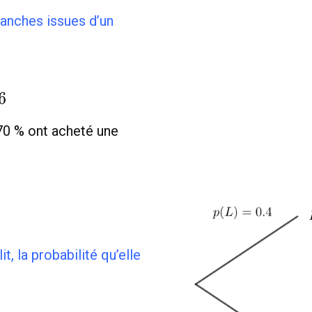
anches issues d’un
6
 70 % ont acheté une
t, la probabilité qu’elle
c{70}
}