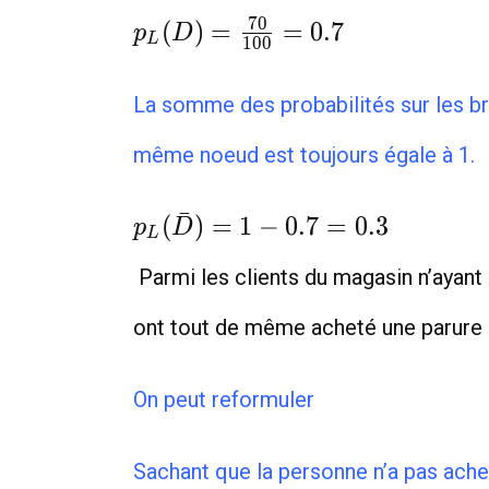
p_L(D)=\frac{70}
7
0
(
)
=
=
0
.
7
p
D
L
1
0
0
{100}=0.7
La somme des probabilités sur les br
même noeud est toujours égale à 1.
p_L(\bar
ˉ
(
)
=
1
−
0
.
7
=
0
.
3
p
D
L
D)=1-
Parmi les clients du magasin n’ayant 
0.7=0.3
ont tout de même acheté une parure 
On peut reformuler
Sachant que la
personne n’a pas acheté