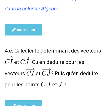
dans la colonne Algèbre.
correction
4.c. Calculer le déterminant des vecteurs
\overrightarrow{CI}
\overrightarrow{CJ}
et
. Qu’en déduire pour les
C
I
C
J
\overrightarrow{CI}
\overrightarrow{CJ}
vecteurs
et
? Puis qu’en déduire
C
I
C
J
C
I
J
pour les points
,
et
?
C
I
J
correction