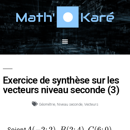
Exercice de synthèse sur les
vecteurs niveau seconde (3)
Géométrie
,
Niveau seconde
,
Vecteurs
A(-2;2),
(
−
2
;
2
)
,
(
2
;
4
)
,
(
6
;
0
)
Soient