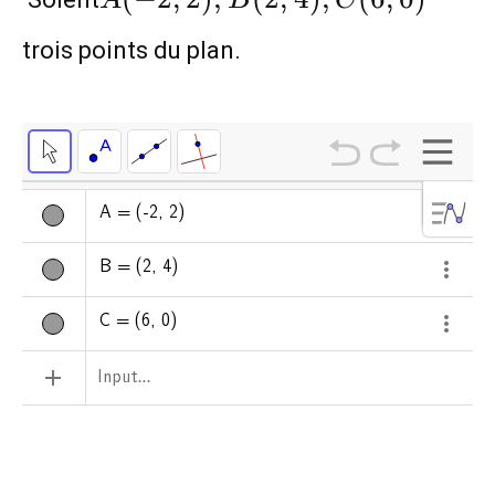
A
B
C
B(2;4),
trois points du plan.
C(6;0)