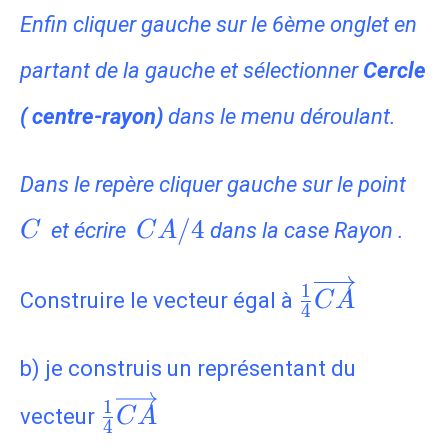
Enfin cliquer gauche sur le 6ème onglet en
partant de la gauche et sélectionner
Cercle
( centre-rayon)
dans le menu déroulant.
C
Dans le repère cliquer gauche sur le point
CA/4
/
4
et écrire
dans la case Rayon .
C
C
A
\frac{1}
1
Construire le vecteur égal à
C
A
4
{4}\overri
b) je construis un représentant du
\frac{1}
1
vecteur
C
A
4
{4}\overrightarrow{CA}