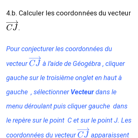
4.b. Calculer les coordonnées du vecteur
\overrightarrow{CJ}
.
C
J
Pour conjecturer les coordonnées du
\overrightarrow{CJ}
vecteur
à l’aide de Géogébra , cliquer
C
J
gauche sur le troisième onglet en haut à
gauche , sélectionner
Vecteur
dans le
menu déroulant puis cliquer gauche dans
le repère sur le point C et sur le point J. Les
\overrightarro
coordonnées du vecteur
apparaissent
C
J