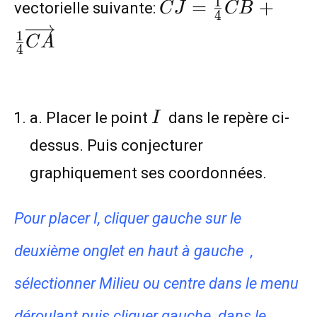
\overrightarrow{
1
=
+
vectorielle suivante:
C
J
C
B
4
{4}\overrightarr
1
C
A
{4}\overrightarr
4
I
a. Placer le point
dans le repère ci-
I
dessus. Puis conjecturer
graphiquement ses coordonnées.
Pour placer I, cliquer gauche sur le
deuxième onglet en haut à gauche ,
sélectionner Milieu ou centre dans le menu
déroulant puis cliquer gauche dans le