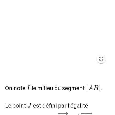
I
[AB]
[
]
On note
le milieu du segment
.
I
A
B
J
Le point
est défini par l’égalité
J