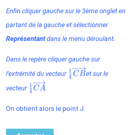
Enfin cliquer gauche sur le 3ème onglet en
partant de la gauche et sélectionner
Représentant
dans le menu déroulant.
Dans le repère cliquer gauche sur
\frac{1}
1
l’extrémité du vecteur
et sur le
C
B
4
{4}\overrightarr
\frac{1}
1
vecteur
.
C
A
4
{4}\overrightarrow{CA}
On obtient alors le point J.