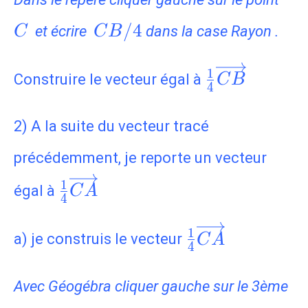
CB/4
/
4
et écrire
dans la case Rayon .
C
C
B
\frac{1}
1
Construire le vecteur égal à
C
B
4
{4}\overri
2) A la suite du vecteur tracé
précédemment, je reporte un vecteur
\frac{1}
1
égal à
C
A
4
{4}\overrightarrow{CA}
\frac{1}
1
a) je construis le vecteur
C
A
4
{4}\overrigh
Avec Géogébra cliquer gauche sur le 3ème