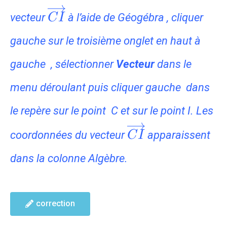
\overrightarrow{CI}
vecteur
à l’aide de Géogébra , cliquer
C
I
gauche sur le troisième onglet en haut à
gauche , sélectionner
Vecteur
dans le
menu déroulant puis cliquer gauche dans
le repère sur le point C et sur le point I. Les
\overrightarro
coordonnées du vecteur
apparaissent
C
I
dans la colonne Algèbre.
correction