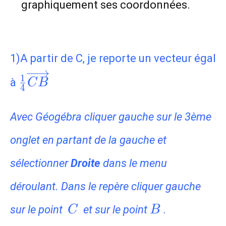
graphiquement ses coordonnées.
1)A partir de C, je reporte un vecteur égal
\frac{1}
1
à
C
B
4
{4}\overrightarrow{CB}
Avec Géogébra cliquer gauche sur le 3ème
onglet en partant de la gauche et
sélectionner
Droite
dans le menu
déroulant. Dans le repère cliquer gauche
C
B
sur le point
et sur le point
.
C
B