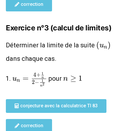
correction
Exercice n°3 (calcul de limites)
(u_n)
(
)
Déterminer la limite de la suite
u
n
dans chaque cas.
1
4
+
u_n=\frac{4+\frac{1}
n\geq
=
≥
1
pour
u
n
n
n
1
2
−
{n}}{2-\frac{1}
1
2
n
{n^2}}
conjecture avec la calculatrice TI 83
correction