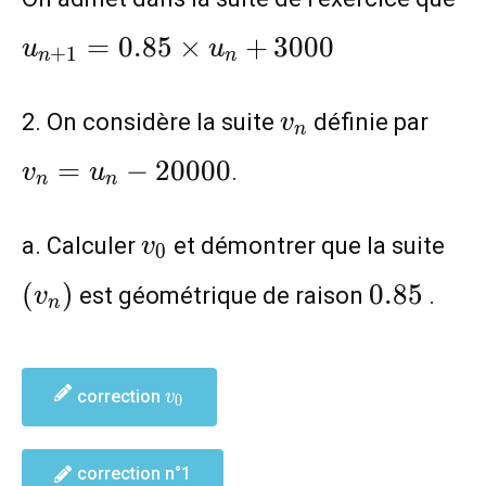
u
=
0
.
8
5
×
+
3
0
0
0
u
u
+
1
n
n
v_n
v_{
2. On considère la suite
définie par
v
n
200
=
−
2
0
0
0
0
.
v
u
n
n
v_0
(v
a. Calculer
et démontrer que la suite
v
0
0.85
(
)
0
.
8
5
est géométrique de raison
.
v
n
v_0
correction
v
0
correction n°1