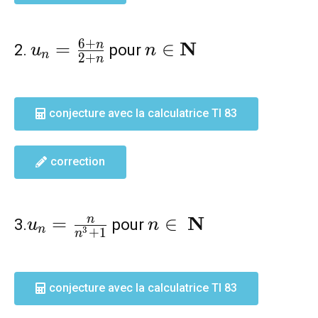
u_n=\frac{6+n}
n\in
6
+
N
=
∈
n
2.
pour
u
n
n
2
+
n
{2+n}
\mathbf{N}
conjecture avec la calculatrice TI 83
correction
u_n=\frac{n}
n\in
N
=
∈
n
3.
pour
u
n
n
3
+
1
n
{n^3+1}
\mathbf{N}
conjecture avec la calculatrice TI 83