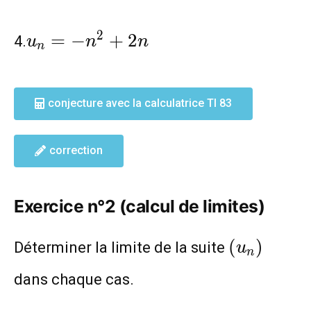
u_n=-
2
=
−
+
2
4.
u
n
n
n
n^2+2n
conjecture avec la calculatrice TI 83
correction
Exercice n°2 (calcul de limites)
(u_n)
(
)
Déterminer la limite de la suite
u
n
dans chaque cas.