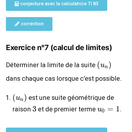
3+\frac{1}
conjecture avec la calculatrice TI 83
{n^2}
correction
Exercice n°7 (calcul de limites)
(u_n)
(
)
Déterminer la limite de la suite
u
n
dans chaque cas lorsque c’est possible.
(u_n)
(
)
est une suite géométrique de
u
n
3
u_0=1
3
=
1
raison
et de premier terme
.
u
0