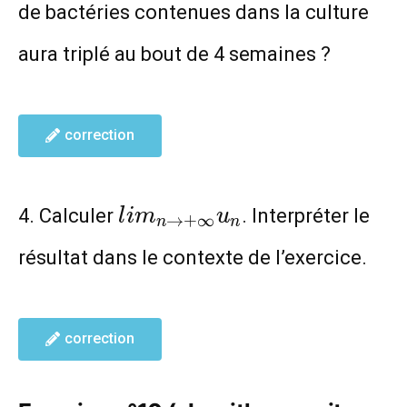
de bactéries contenues dans la culture
aura triplé au bout de 4 semaines ?
correction
lim_{n\to
4. Calculer
. Interpréter le
l
i
m
u
→
+
∞
n
n
+\infty}
résultat dans le contexte de l’exercice.
u_n
correction