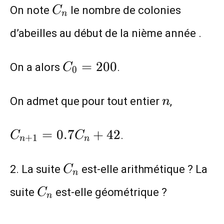
C_n
On note
le nombre de colonies
C
n
d’abeilles au début de la nième année .
C_0=200
=
2
0
0
On a alors
.
C
0
n
On admet que pour tout entier
,
n
C_{n+1}=0.7C_n+42
=
0
.
7
+
4
2
.
C
C
+
1
n
n
C_n
2. La suite
est-elle arithmétique ? La
C
n
C_n
suite
est-elle géométrique ?
C
n