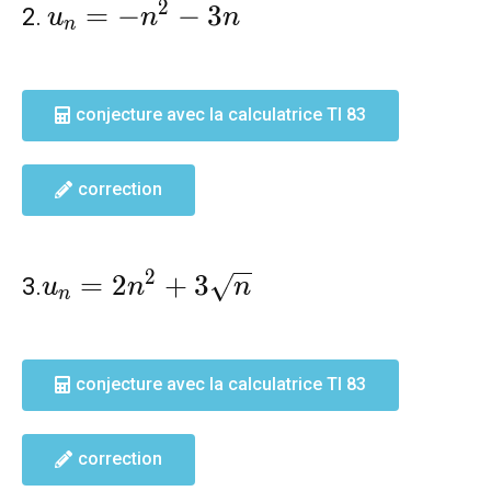
u_n=-
2
=
−
−
3
2.
u
n
n
n
n^2-
3n
conjecture avec la calculatrice TI 83
correction
u_n=2n^2+3\sqrt{n}
2
=
2
+
3
3.
u
n
n
n
conjecture avec la calculatrice TI 83
correction