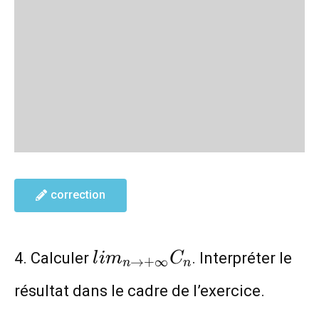
correction
lim_{n\to
4. Calculer
. Interpréter le
l
i
m
C
→
+
∞
n
n
+\infty}C_n
résultat dans le cadre de l’exercice.