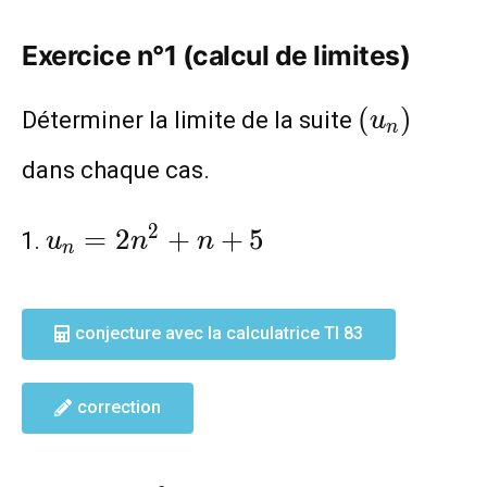
Exercice n°1 (calcul de limites)
(u_n)
(
)
Déterminer la limite de la suite
u
n
dans chaque cas.
u_n=2n^2+n+5
2
=
2
+
+
5
u
n
n
n
conjecture avec la calculatrice TI 83
correction