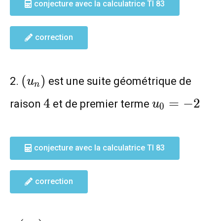
conjecture avec la calculatrice TI 83
correction
(u_n)
(
)
2.
est une suite géométrique de
u
n
4
u_0=-2
4
=
−
2
raison
et de premier terme
u
0
conjecture avec la calculatrice TI 83
correction