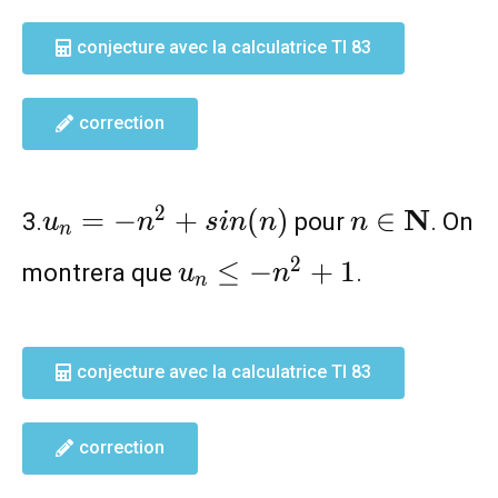
conjecture avec la calculatrice TI 83
correction
u_n=-
n\in
2
N
=
−
+
(
)
∈
3.
pour
. On
u
n
s
i
n
n
n
n
n^2+sin(n)
\mathbf{N
u_n\leq
2
≤
−
+
1
montrera que
.
u
n
n
-n^2+1
conjecture avec la calculatrice TI 83
correction