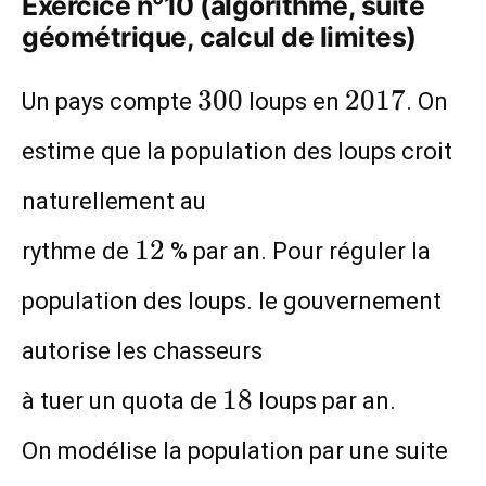
Exercice n°10 (algorithme, suite
géométrique, calcul de limites)
300
2017
3
0
0
2
0
1
7
Un pays compte
loups en
. On
estime que la population des loups croit
naturellement au
12
1
2
rythme de
% par an. Pour réguler la
population des loups. le gouvernement
autorise les chasseurs
18
1
8
à tuer un quota de
loups par an.
(u
On modélise la population par une suite