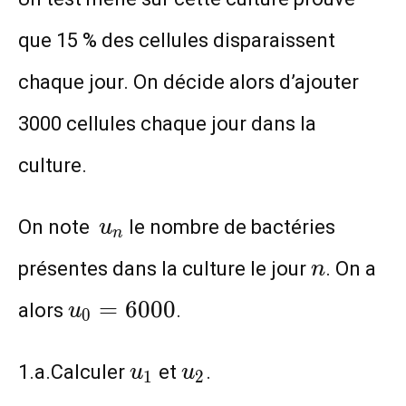
que 15 % des cellules disparaissent
chaque jour. On décide alors d’ajouter
3000 cellules chaque jour dans la
culture.
u_n
On note
le nombre de bactéries
u
n
n
présentes dans la culture le jour
. On a
n
u_0=6000
=
6
0
0
0
alors
.
u
0
u_{1}
u_{2}
1.a.Calculer
et
.
u
u
1
2