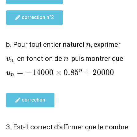
correction n°2
n
v_n
b. Pour tout entier naturel
, exprimer
n
n
u_n
en fonction de
puis montrer que
v
n
n
0.8
=
−
1
4
0
0
0
×
0
.
8
5
+
2
0
0
0
0
n
u
n
correction
3. Est-il correct d’affirmer que le nombre