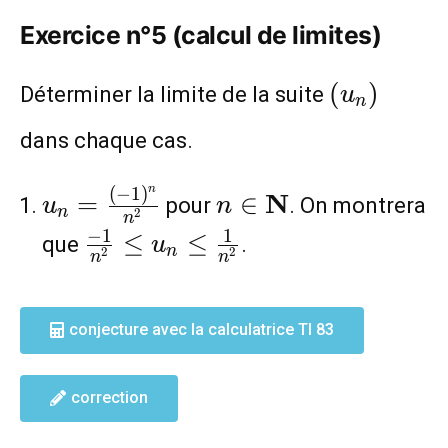
Exercice n°5 (calcul de limites)
(u_n)
(
)
Déterminer la limite de la suite
u
n
dans chaque cas.
n
(
−
1
)
u_n=\frac{(-1)^n}
n\in
N
=
∈
pour
. On montrera
u
n
n
2
n
{n^2}
\mathbf{N}
−
1
1
\frac{-1}
≤
≤
que
.
u
n
2
2
n
n
{n^2}\leq
u_n\leq
\frac{1}
conjecture avec la calculatrice TI 83
{n^2}
correction