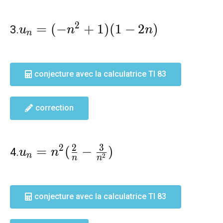
u_n=(-
2
=
(
−
+
1
)
(
1
−
2
)
3.
u
n
n
n
n^2+1)
(1-2n)
conjecture avec la calculatrice TI 83
correction
u_n=n^2(\frac{2}
2
3
2
=
(
−
)
4.
u
n
n
2
n
n
{n}-\frac{3}
{n^2})
conjecture avec la calculatrice TI 83