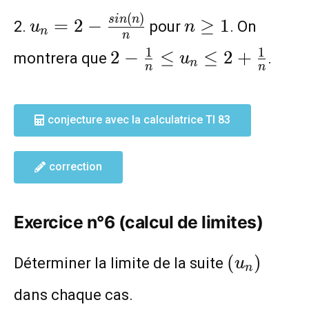
u_n=2-
n\geq
(
)
s
i
n
n
=
2
−
≥
1
2.
pour
. On
u
n
n
n
\frac{sin(n)}
1
2-\frac{1}
1
1
2
−
≤
≤
2
+
montrera que
.
u
{n}
n
n
n
{n}\leq
u_n\leq
2+\frac{1}
conjecture avec la calculatrice TI 83
{n}
correction
Exercice n°6 (calcul de limites)
(u_n)
(
)
Déterminer la limite de la suite
u
n
dans chaque cas.