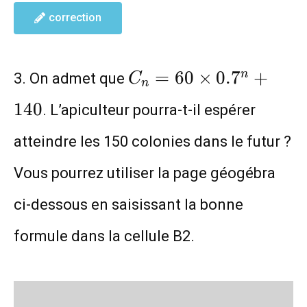
correction
C_n=60\times
=
6
0
×
0
.
7
+
n
3. On admet que
C
n
0.7^n+140
1
4
0
. L’apiculteur pourra-t-il espérer
atteindre les 150 colonies dans le futur ?
Vous pourrez utiliser la page géogébra
ci-dessous en saisissant la bonne
formule dans la cellule B2.