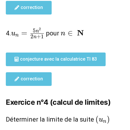
correction
2
u_n=\frac{5n^2}
n\in
5
N
=
∈
n
4.
pour
u
n
n
2
+
1
n
{2n+1}
\mathbf{N}
conjecture avec la calculatrice TI 83
correction
Exercice n°4 (calcul de limites)
(u_n)
(
)
Déterminer la limite de la suite
u
n