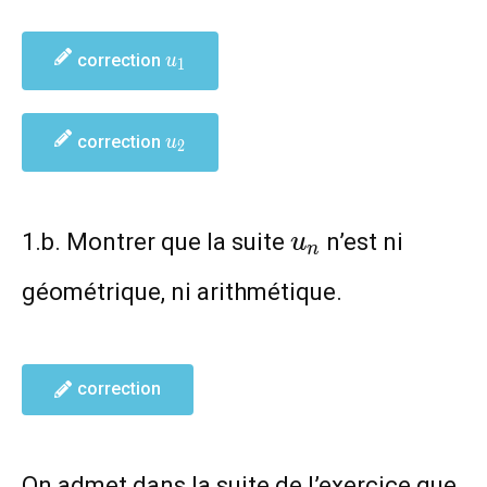
u_1
correction
u
1
u_2
correction
u
2
u_n
1.b. Montrer que la suite
n’est ni
u
n
géométrique, ni arithmétique.
correction
u
On admet dans la suite de l’exercice que