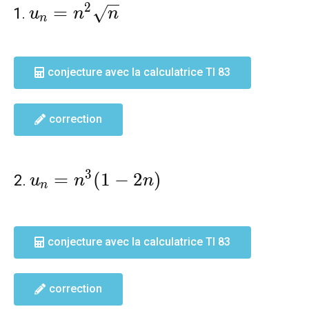
u_n=n^2\sqrt{n}
2
=
u
n
n
n
conjecture avec la calculatrice TI 83
correction
u_n=n^3(1-
3
=
(
1
−
2
)
2.
u
n
n
n
2n)
conjecture avec la calculatrice TI 83
correction