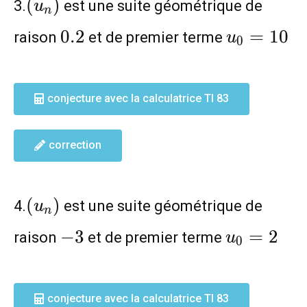
(u_n)
(
)
3.
est une suite géométrique de
u
n
0.2
u_0=10
0
.
2
=
1
0
raison
et de premier terme
u
0
conjecture avec la calculatrice TI 83
correction
(u_n)
(
)
4.
est une suite géométrique de
u
n
-3
u_0=2
−
3
=
2
raison
et de premier terme
u
0
conjecture avec la calculatrice TI 83