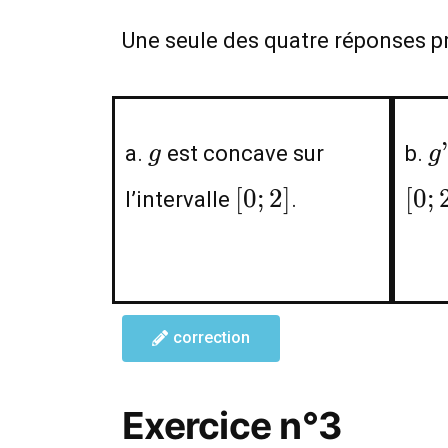
Une seule des quatre réponses pr
g
g
a.
est concave sur
b.
g
g
(
[0;2]
[
0
;
2
]
[
0
;
l’intervalle
.
0
correction
Exercice n°3