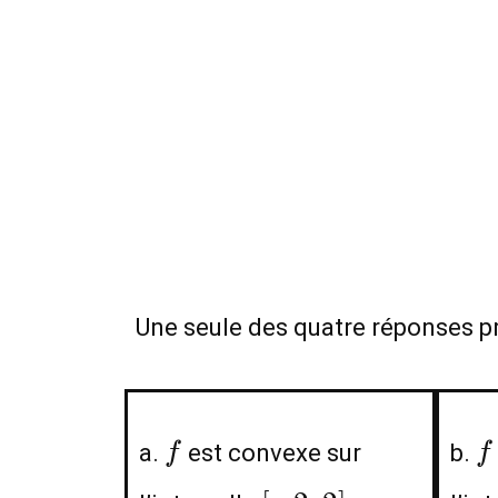
Une seule des quatre réponses pr
f
f
a.
est convexe sur
b.
f
f
[-2;2]