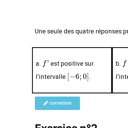
Une seule des quatre réponses pr
f’
f
’
a.
est positive sur
b.
f
f
[-6;0]
[
−
6
;
0
]
l’intervalle
.
l’in
correction