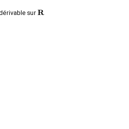
\mathbf{R}
R
dérivable sur