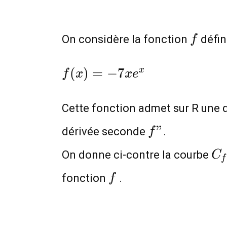
f
On considère la fonction
défin
f
f(x)=-7xe^x
(
)
=
−
7
x
f
x
x
e
Cette fonction admet sur R une 
f"
"
dérivée seconde
.
f
C_
On donne ci-contre la courbe
C
f
f
fonction
.
f