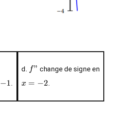
f"
"
d.
change de signe en
f
1
x=-2
−
1
=
−
2
.
.
x