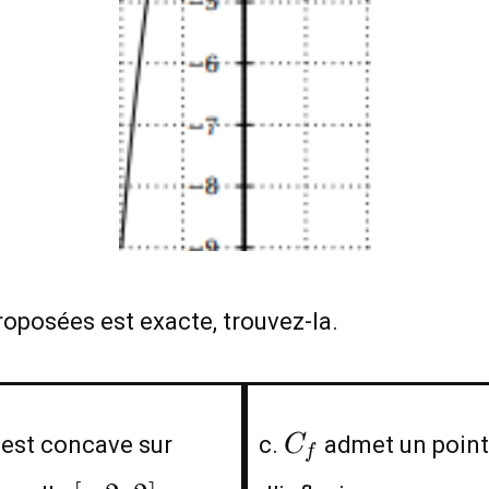
oposées est exacte, trouvez-la.
C_f
est concave sur
c.
admet un point
C
f
[-2;2]