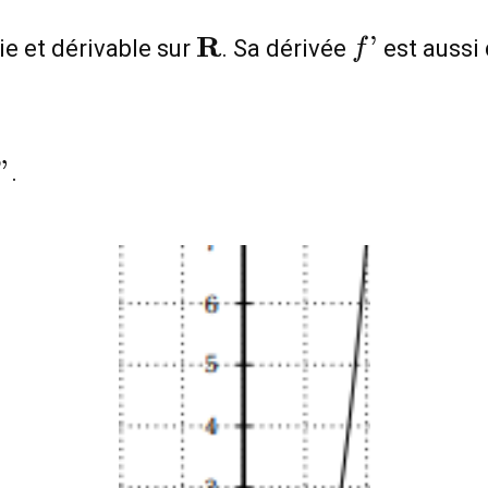
\mathbf{R}
f’
R
’
ie et dérivable sur
. Sa dérivée
est aussi 
f
"
"
.