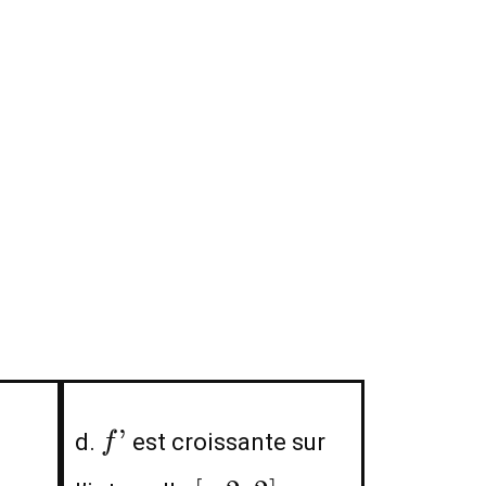
f’
’
d.
est croissante sur
f
[-2;2]