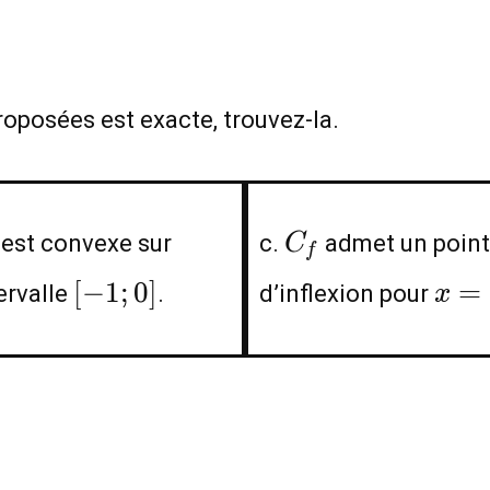
oposées est exacte, trouvez-la.
C_f
est convexe sur
c.
admet un point
C
f
[-1;0]
x=-
[
−
1
;
0
]
=
tervalle
.
d’inflexion pour
x