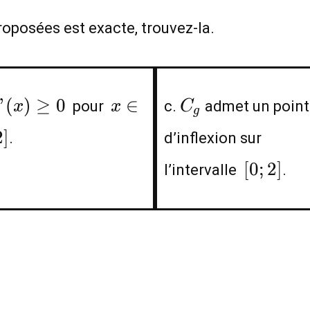
oposées est exacte, trouvez-la.
"
x\in
C_g
"
(
)
≥
0
∈
pour
c.
admet un point
x
x
C
g
x)\geq
[0;2]
2
]
.
d’inflexion sur
[0;2]
[
0
;
2
]
l’intervalle
.