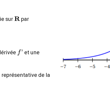
\mathbf{R}
R
ie sur
par
f’
’
dérivée
et une
f
f
représentative de la