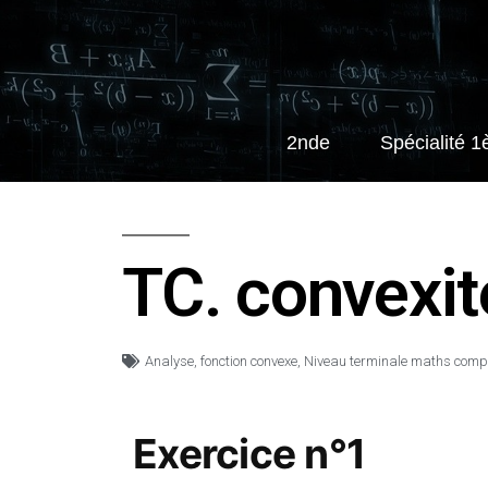
2nde
Spécialité 1
TC. convexit
Analyse
,
fonction convexe
,
Niveau terminale maths comp
Exercice n°1