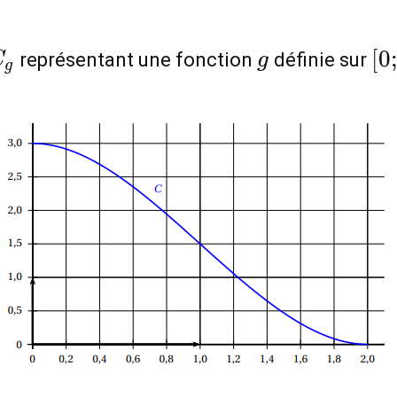
C_g
g
[0
[
0
représentant une fonction
définie sur
C
g
g