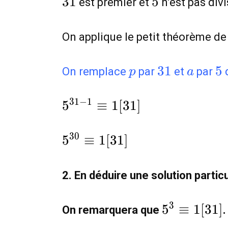
3
1
5
est premier et
n’est pas divi
On applique le petit théorème de
p
31
a
5
3
1
5
On remplace
par
et
par
p
a
5^{31-
3
1
−
1
5
≡
1
[
3
1
]
1}\equiv
1[31]
5^{30}\equiv
3
0
5
≡
1
[
3
1
]
1[31]
2. En déduire une solution partic
5^{3}\equ
3
5
≡
1
[
3
1
]
On remarquera que
.
1[31]