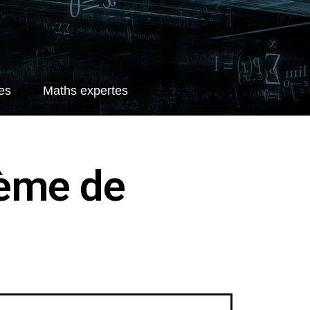
es
Maths expertes
rème de