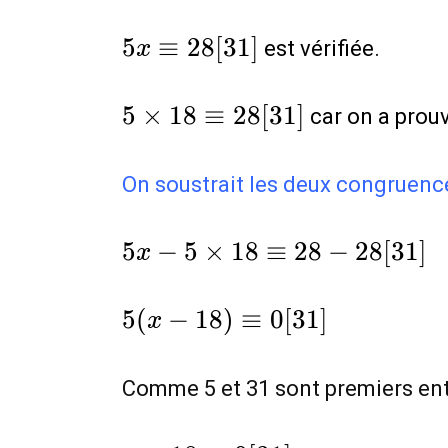
5x\equiv
5
≡
2
8
[
3
1
]
est vérifiée.
x
28[31]
5\times
5
×
1
8
≡
2
8
[
3
1
]
car on a pro
18\equiv
28[31]
On soustrait les deux congruenc
5x-
5
−
5
×
1
8
≡
2
8
−
2
8
[
3
1
]
x
5\times
18\equiv
5(x-
5
(
−
1
8
)
≡
0
[
3
1
]
x
28-
18)\equiv
28[31]
0[31]
Comme 5 et 31 sont premiers ent