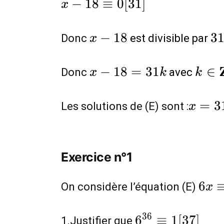
x-
−
1
8
≡
0
[
3
1
]
x
18\equiv
0[31]
x-
3
−
1
8
3
Donc
est divisible par
x
18
x-
k\in
−
1
8
=
3
1
∈
Donc
avec
x
k
k
18=31k
\ma
x=31
=
3
Les solutions de (E) sont :
x
Exercice n°1
6x\
6
On considère l’équation (E)
x
32[3
6^{36}\equiv
3
6
6
≡
1
[
3
7
]
1.Justifier que