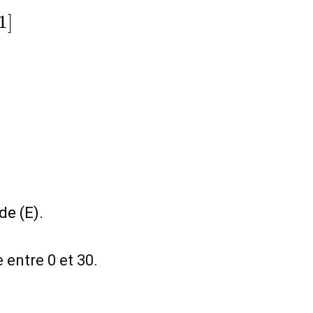
quiv
1
]
de (E).
 entre 0 et 30.