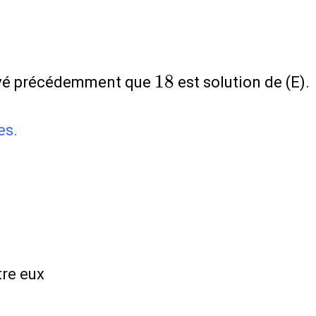
18
1
8
uvé précédemment que
est solution de (E).
es.
re eux