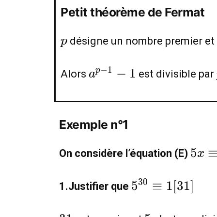
Petit théorème de Fermat
p
désigne un nombre premier et
p
a^{p-
−
1
−
1
p
Alors
est divisible par
a
1}-1
Exemple n°1
5x\e
5
On considère l’équation (E)
x
28[3
5^{30}\equiv
3
0
5
≡
1
[
3
1
]
1.Justifier que
1[31]
31
5