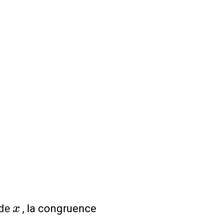
x
 de
, la congruence
x