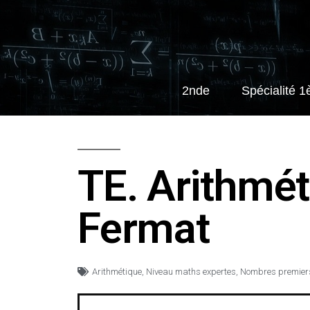
2nde
Spécialité 1
TE. Arithmét
Fermat
Arithmétique
,
Niveau maths expertes
,
Nombres premier