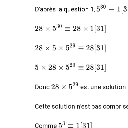
5^{30}\e
3
0
5
≡
1
[
3
D’après la question 1,
1[31]
28\times
3
0
2
8
×
5
≡
2
8
×
1
[
3
1
]
5^{30}\equiv
28\times1[31]
28\times 5
2
9
2
8
×
5
×
5
≡
2
8
[
3
1
]
\times
5^{29}\equiv
5\times 28
2
9
5
×
2
8
×
5
≡
2
8
[
3
1
]
28[31]
\times
5^{29}\equiv
28\times
2
9
2
8
×
5
Donc
est une solution 
28[31]
5^{29}
Cette solution n’est pas comprise
5^{3}\equiv
3
5
≡
1
[
3
1
]
Comme