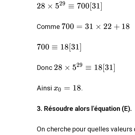
5^{2}
\equiv
28\times
2
9
2
8
×
5
≡
7
0
0
[
3
1
]
[31]
28\times
5^{29}
25[31]
\equiv
700=31\times
7
0
0
=
3
1
×
2
2
+
1
8
Comme
700[31]
22+18
700
7
0
0
≡
1
8
[
3
1
]
\equiv
18[31]
28\times
2
9
2
8
×
5
≡
1
8
[
3
1
]
Donc
5^{29}
\equiv
x_0=18
=
1
8
Ainsi
.
x
0
18[31]
3. Résoudre alors l’équation (E).
On cherche pour quelles valeurs