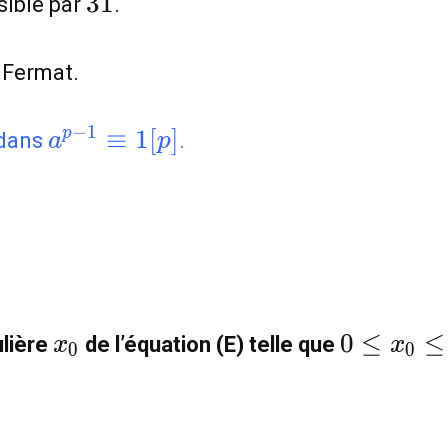
3
1
sible par
.
 Fermat.
a^{p-
−
1
≡
1
[
]
p
dans
.
a
p
1}\equiv1[p]
x_0
0\leq
0
≤
≤
ulière
de l’équation (E) telle que
x
x
0
0
x_0\leq
30
iv