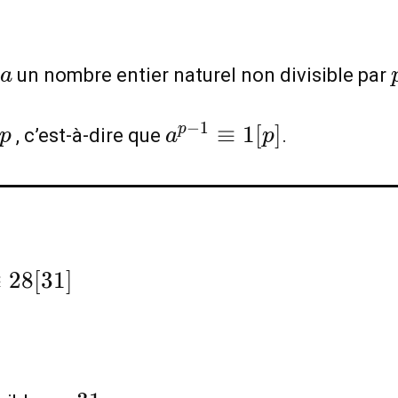
a
un nombre entier naturel non divisible par
a
p
a^{p-
−
1
≡
1
[
]
p
, c’est-à-dire que
.
p
a
p
1}\equiv1[p]
quiv
≡
2
8
[
3
1
]
1]
31