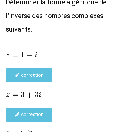
Déterminer la forme algébrique de
l’inverse des nombres complexes
suivants.
z=1-
=
1
−
z
i
i
correction
z=3+3i
=
3
+
3
z
i
correction