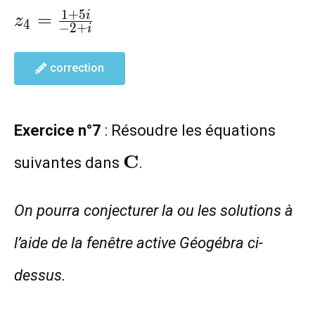
z_4=\frac{1+5i}
1
+
5
=
i
z
4
−
2
+
i
{-2+i}
correction
Exercice n°7
: Résoudre les équations
\mathbf{C}
C
suivantes dans
.
On pourra conjecturer la ou les solutions à
l’aide de la fenêtre active Géogébra ci-
dessus.