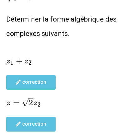
Déterminer la forme algébrique des
complexes suivants.
z_1+z_2
+
z
z
1
2
correction
z=\sqrt{2}z_2
=
2
z
z
2
correction