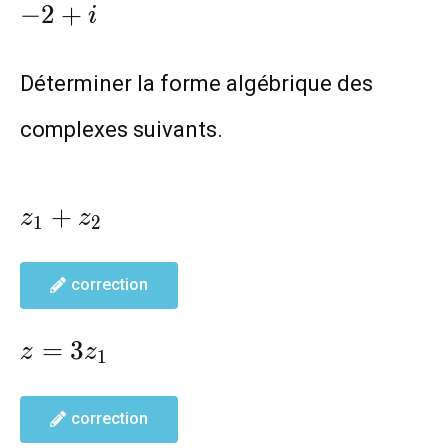
−
2
+
i
Déterminer la forme algébrique des
complexes suivants.
z_1+z_2
+
z
z
1
2
correction
z=3z_1
=
3
z
z
1
correction