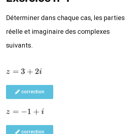
Déterminer dans chaque cas, les parties
réelle et imaginaire des complexes
suivants.
z=3+2i
=
3
+
2
z
i
correction
z=-1+i
=
−
1
+
z
i
correction