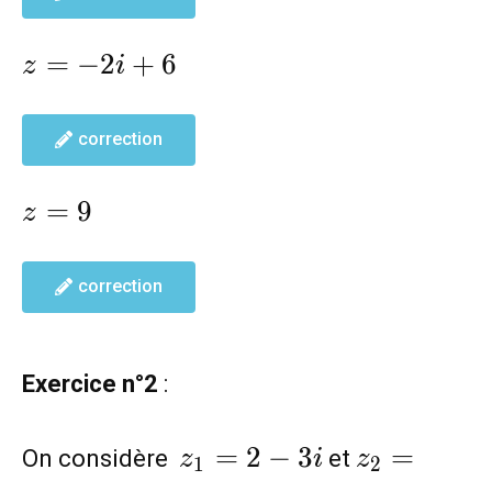
z=-2i+6
=
−
2
+
6
z
i
correction
z=9
=
9
z
correction
Exercice n°2
:
z_1=2-
z_2=-2+i
=
2
−
3
=
On considère
et
z
i
z
1
2
3i