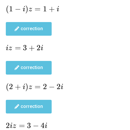
(1-
(
1
−
)
=
1
+
i
z
i
i)z=1+i
correction
iz=3+2i
=
3
+
2
i
z
i
correction
(2+i)z=2-
(
2
+
)
=
2
−
2
i
z
i
2i
correction
2iz=3-
2
=
3
−
4
i
z
i