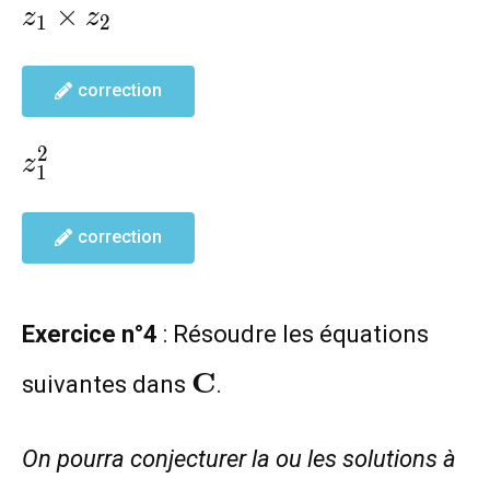
z_1\times
×
z
z
1
2
z_2
correction
z_1^2
2
z
1
correction
Exercice n°4
: Résoudre les équations
\mathbf{C}
C
suivantes dans
.
On pourra conjecturer la ou les solutions à