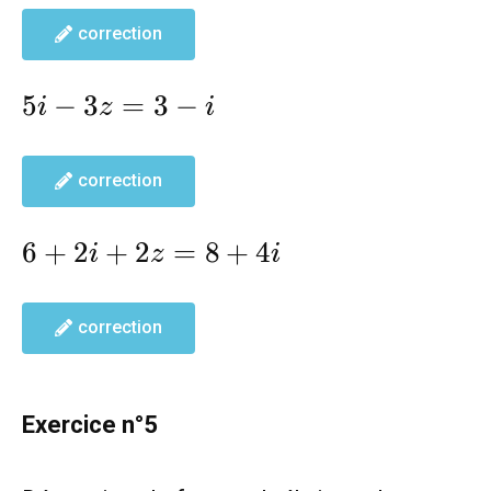
correction
5i-
5
−
3
=
3
−
i
z
i
3z=3-
i
correction
6+2i+2z=8+4i
6
+
2
+
2
=
8
+
4
i
z
i
correction
Exercice n°5