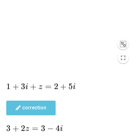
1+3i+z=2+5i
1
+
3
+
=
2
+
5
i
z
i
correction
3+2z=3-
3
+
2
=
3
−
4
z
i
4i