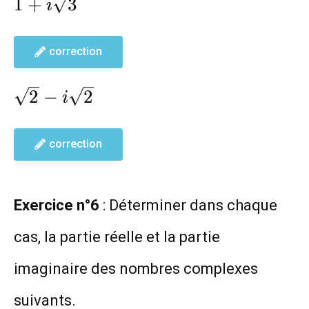
1+i\sqrt{3}
1
+
3
i
correction
\sqrt{2}-
2
−
2
i
i\sqrt{2}
correction
Exercice n°6
: Déterminer dans chaque
cas, la partie réelle et la partie
imaginaire des nombres complexes
suivants.