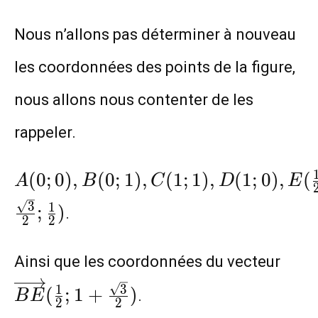
Nous n’allons pas déterminer à nouveau
les coordonnées des points de la figure,
nous allons nous contenter de les
rappeler.
A(0;0),B(0;1),C(1;1),D(1;0),E(\fra
(
0
;
0
)
,
(
0
;
1
)
,
(
1
;
1
)
,
(
1
;
0
)
,
(
A
B
C
D
E
{2};\frac{\sqrt{3}}{2}),F(1+
3
1
;
)
.
\frac{\sqrt{3}}{2};\frac{1}{2})
2
2
\ov
Ainsi que les coordonnées du vecteur
(\fr
3
1
(
;
1
+
)
.
B
E
{2};
2
2