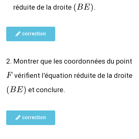
(BE)
(
)
réduite de la droite
.
B
E
correction
2. Montrer que les coordonnées du point
F
vérifient l’équation réduite de la droite
F
(BE)
(
)
et conclure.
B
E
correction