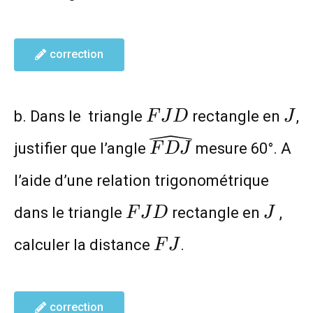
correction
FJD
J
b. Dans le triangle
rectangle en
,
F
J
D
J
\widehat{FDJ}
justifier que l’angle
mesure 60°. A
F
D
J
l’aide d’une relation trigonométrique
FJD
J
dans le triangle
rectangle en
,
F
J
D
J
FJ
calculer la distance
.
F
J
correction