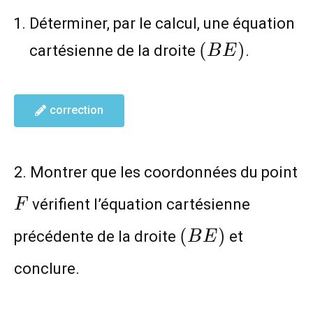
{2})
Déterminer, par le calcul, une équation
(BE)
(
)
cartésienne de la droite
.
B
E
correction
2. Montrer que les coordonnées du point
F
vérifient l’équation cartésienne
F
(BE)
(
)
précédente de la droite
et
B
E
conclure.