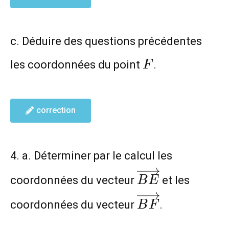
c. Déduire des questions précédentes
F
les coordonnées du point
.
F
correction
4. a. Déterminer par le calcul les
\overrightarr
coordonnées du vecteur
et les
B
E
\overrightarr
coordonnées du vecteur
.
B
F