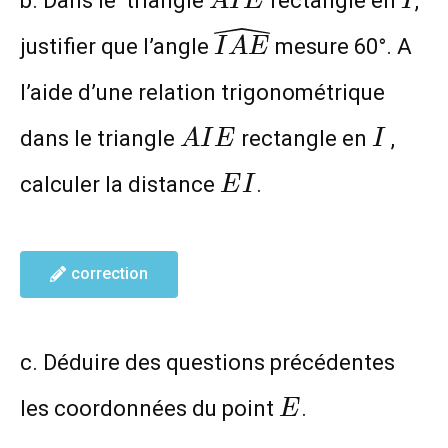
b. Dans le triangle
rectangle en
,
A
I
E
I
\widehat{IAE}
justifier que l’angle
mesure 60°. A
I
A
E
l’aide d’une relation trigonométrique
AIE
I
dans le triangle
rectangle en
,
A
I
E
I
EI
calculer la distance
.
E
I
correction
c. Déduire des questions précédentes
E
les coordonnées du point
.
E