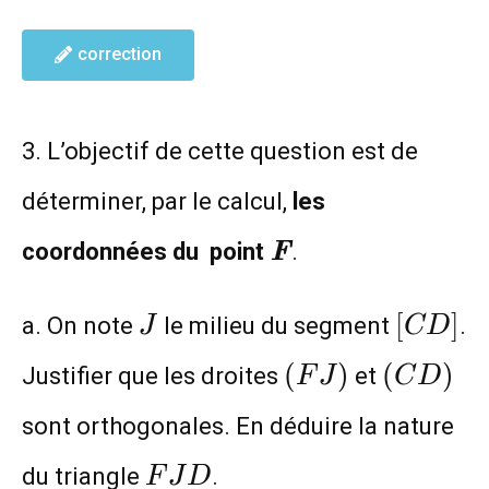
correction
3. L’objectif de cette question est de
déterminer, par le calcul,
les
\textit{\textbf
coordonnées du point
F
.
J
[CD]
[
]
a. On note
le milieu du segment
.
J
C
D
(FJ)
(CD)
(
)
(
)
Justifier que les droites
et
F
J
C
D
sont orthogonales. En déduire la nature
FJD
du triangle
.
F
J
D