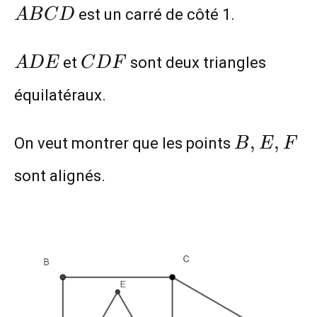
ABCD
est un carré de côté 1.
A
B
C
D
ADE
CDF
et
sont deux triangles
A
D
E
C
D
F
équilatéraux.
B,
,
,
On veut montrer que les points
B
E
F
E,
sont alignés.
F