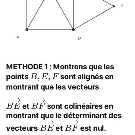
METHODE 1 : Montrons que les
B,
,
,
points
sont alignés en
B
E
F
E,
montrant que les vecteurs
F
\overrightarrow{BE}
\overrightarrow{BF}
et
sont colinéaires en
B
E
B
F
montrant que le déterminant des
\overrightarrow{BE}
\overrightarrow{
vecteurs
et
est nul.
B
E
B
F