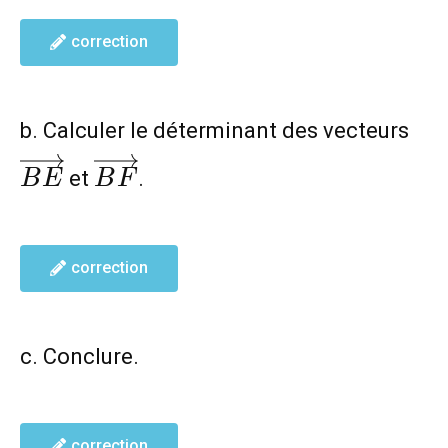
correction
\o
b. Calculer le déterminant des vecteurs
\overrightarrow{BF}
et
.
B
E
B
F
correction
c. Conclure.
correction