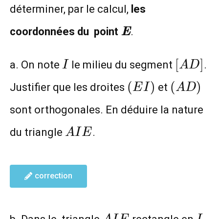
déterminer, par le calcul,
les
\textit{\textbf
coordonnées du point
E
.
I
[AD]
[
]
a. On note
le milieu du segment
.
I
A
D
(EI)
(AD)
(
)
(
)
Justifier que les droites
et
E
I
A
D
sont orthogonales. En déduire la nature
AIE
du triangle
.
A
I
E
correction
AIE
I