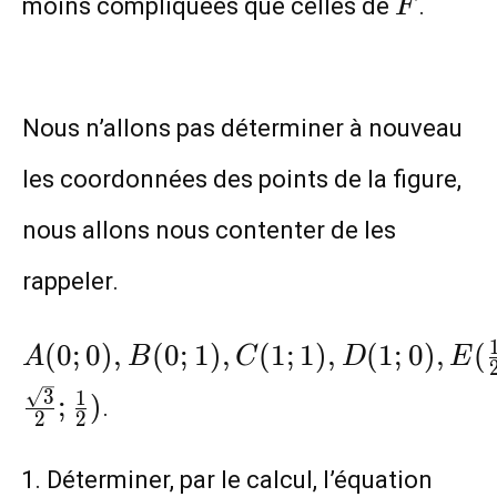
moins compliquées que celles de
.
F
Nous n’allons pas déterminer à nouveau
les coordonnées des points de la figure,
nous allons nous contenter de les
rappeler.
A(0;0),B(0;1),C(1;1),D(1;0),E(\fra
(
0
;
0
)
,
(
0
;
1
)
,
(
1
;
1
)
,
(
1
;
0
)
,
(
A
B
C
D
E
{2};\frac{\sqrt{3}}{2}),F(1+
3
1
;
)
.
\frac{\sqrt{3}}{2};\frac{1}{2})
2
2
Déterminer, par le calcul, l’équation