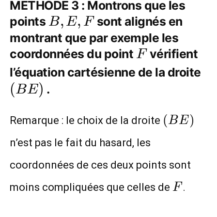
METHODE 3 : Montrons que les
B,
,
,
points
sont alignés en
B
E
F
E,
montrant que par exemple les
F
coordonnées du point
F
vérifient
F
(B
l’équation cartésienne de la droite
(
)
.
B
E
(BE)
(
)
Remarque : le choix de la droite
B
E
n’est pas le fait du hasard, les
coordonnées de ces deux points sont
F
moins compliquées que celles de
.
F