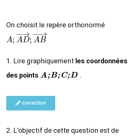
A;\overr
On choisit le repère orthonormé
;
;
A
A
D
A
B
1. Lire graphiquement
les coordonnées
\textit{\textbf{A;B;C;D
des points
A;B;C;D
.
}}
correction
2. L’objectif de cette question est de