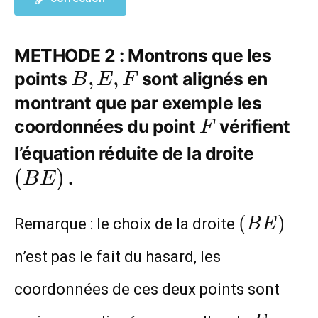
METHODE 2 : Montrons que les
B,
,
,
points
sont alignés en
B
E
F
E,
montrant que par exemple les
F
coordonnées du point
F
vérifient
F
(BE)
l’équation réduite de la droite
(
)
.
B
E
(BE)
(
)
Remarque : le choix de la droite
B
E
n’est pas le fait du hasard, les
coordonnées de ces deux points sont
F