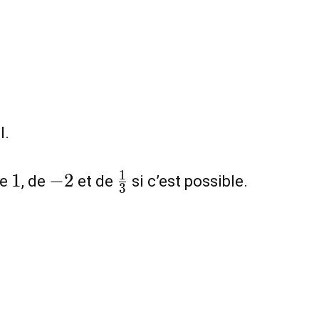
}
l.
1
-2
\frac{1}
1
1
−
2
de
, de
et de
si c’est possible.
3
{3}