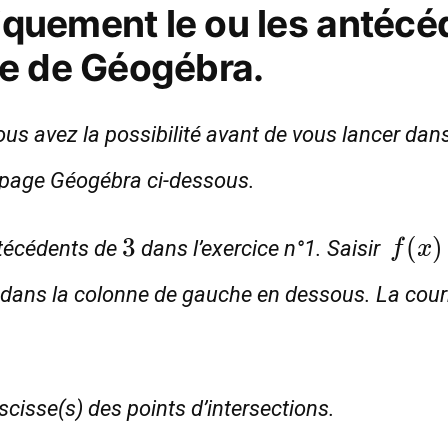
quement le ou les antécé
de de Géogébra.
vous avez la possibilité avant de vous lancer dans
a page Géogébra ci-dessous.
3
f(x)
3
(
)
técédents de
dans l’exercice n°1. Saisir
f
x
dans la colonne de gauche en dessous. La courbe 
abscisse(s) des points d’intersections.