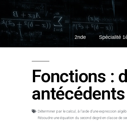
2nde
Spécialité 1
Fonctions : d
antécédents
Déterminer par le calcul, à l’aide d’une expression algé
Résoudre une équation du second degré en classe de s