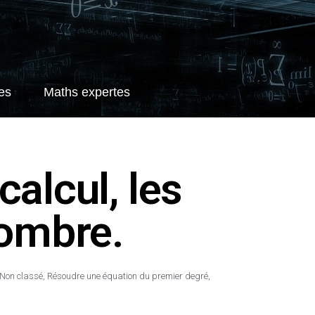
es
Maths expertes
calcul, les
nombre.
Non classé
,
Résoudre une équation du premier degré
,