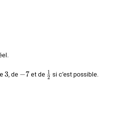
.
éel.
3
-7
\frac{1}
1
3
−
7
de
, de
et de
si c’est possible.
2
{2}