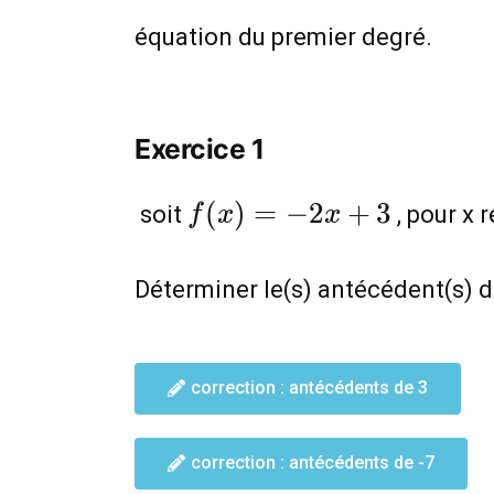
équation du premier degré
Exercice 1
f(x)=-2x+3
(
)
=
−
2
+
3
soit
, pour x r
f
x
x
Déterminer le(s) antécédent(s) 
correction : antécédents de 3
correction : antécédents de -7