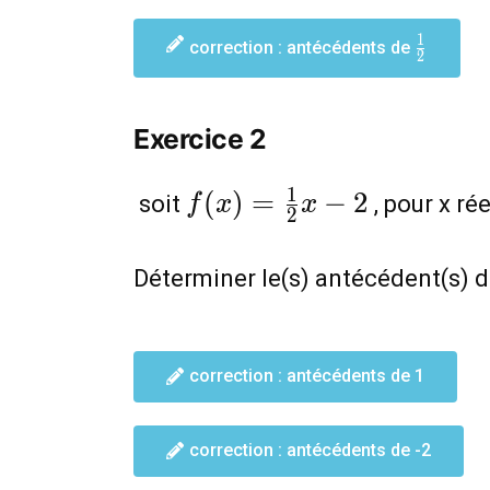
1
\frac{1
correction : antécédents de
2
{2}
Exercice 2
f(x)=\frac{1}
1
(
)
=
−
2
soit
, pour x rée
f
x
x
2
{2}x-2
Déterminer le(s) antécédent(s) 
correction : antécédents de 1
correction : antécédents de -2