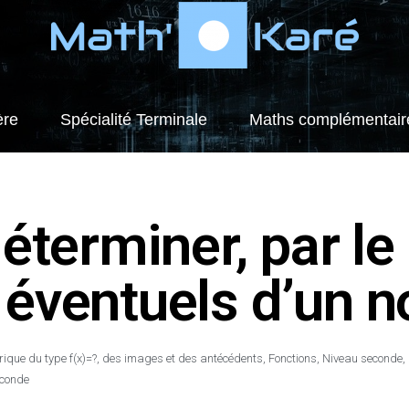
ère
Spécialité Terminale
Maths complémentair
éterminer, par le 
 éventuels d’un 
brique du type f(x)=?, des images et des antécédents
,
Fonctions
,
Niveau seconde
,
econde