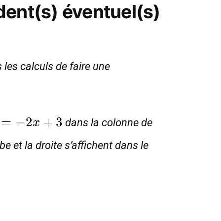
dent(s) éventuel(s)
 les calculs de faire une
=-2x+3
=
−
2
+
3
dans la colonne de
x
et la droite s’affichent dans le